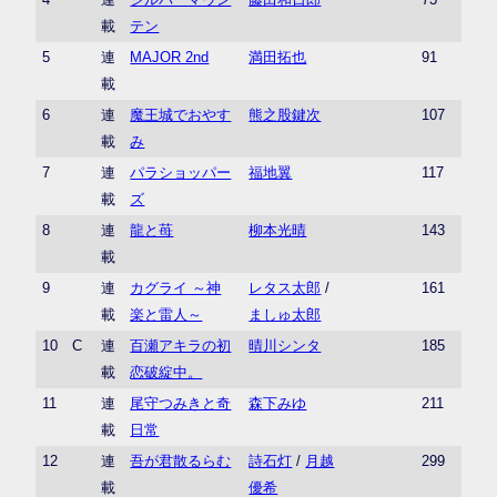
載
テン
5
連
MAJOR 2nd
満田拓也
91
載
6
連
魔王城でおやす
熊之股鍵次
107
載
み
7
連
パラショッパー
福地翼
117
載
ズ
8
連
龍と苺
柳本光晴
143
載
9
連
カグライ ～神
レタス太郎
/
161
載
楽と雷人～
ましゅ太郎
10
C
連
百瀬アキラの初
晴川シンタ
185
載
恋破綻中。
11
連
尾守つみきと奇
森下みゆ
211
載
日常
12
連
吾が君散るらむ
詩石灯
/
月越
299
載
優希