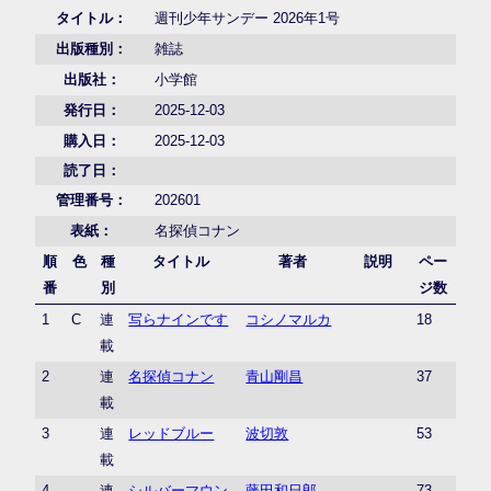
タイトル：
週刊少年サンデー 2026年1号
出版種別：
雑誌
出版社：
小学館
発行日：
2025-12-03
購入日：
2025-12-03
読了日：
管理番号：
202601
表紙：
名探偵コナン
順
色
種
タイトル
著者
説明
ペー
番
別
ジ数
1
C
連
写らナインです
コシノマルカ
18
載
2
連
名探偵コナン
青山剛昌
37
載
3
連
レッドブルー
波切敦
53
載
4
連
シルバーマウン
藤田和日郎
73