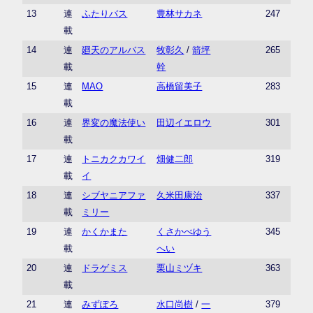
13
連
ふたりバス
豊林サカネ
247
載
14
連
廻天のアルバス
牧彰久
/
箭坪
265
載
幹
15
連
MAO
高橋留美子
283
載
16
連
界変の魔法使い
田辺イエロウ
301
載
17
連
トニカクカワイ
畑健二郎
319
載
イ
18
連
シブヤニアファ
久米田康治
337
載
ミリー
19
連
かくかまた
くさかべゆう
345
載
へい
20
連
ドラゲミス
栗山ミヅキ
363
載
21
連
みずぽろ
水口尚樹
/
一
379