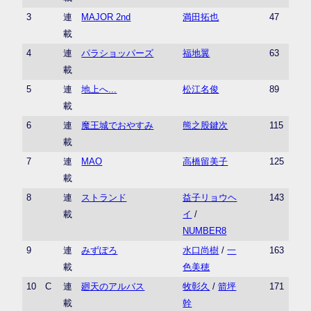
3
連
MAJOR 2nd
満田拓也
47
載
4
連
パラショッパーズ
福地翼
63
載
5
連
地上へ...
松江名俊
89
載
6
連
魔王城でおやすみ
熊之股鍵次
115
載
7
連
MAO
高橋留美子
125
載
8
連
ストランド
益子リョウヘ
143
載
イ
/
NUMBER8
9
連
みずぽろ
水口尚樹
/
一
163
載
色美穂
10
C
連
廻天のアルバス
牧彰久
/
箭坪
171
載
幹