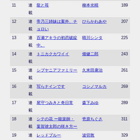
11
連
龍と苺
柳本光晴
189
載
12
連
帝乃三姉妹は案外、チ
ひらかわあや
207
載
ョロい
13
連
百瀬アキラの初恋破綻
晴川シンタ
225
載
中。
14
連
トニカクカワイイ
畑健二郎
243
載
15
連
シブヤニアファミリー
久米田康治
261
載
16
連
写らナインです
コシノマルカ
269
載
17
連
尾守つみきと奇日常
森下みゆ
289
載
18
連
シテの花 ー能楽師・
壱原ちぐさ
311
載
葉賀琥太郎の咲き方ー
19
連
レッドブルー
波切敦
329