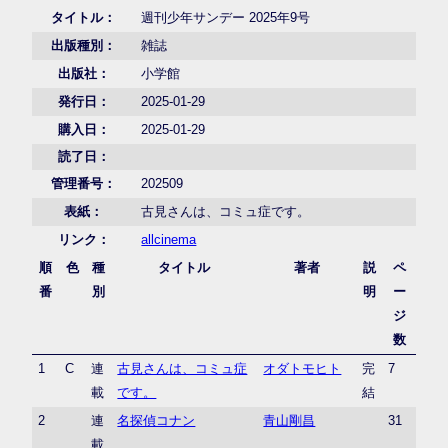
タイトル：
週刊少年サンデー 2025年9号
出版種別：
雑誌
出版社：
小学館
発行日：
2025-01-29
購入日：
2025-01-29
読了日：
管理番号：
202509
表紙：
古見さんは、コミュ症です。
リンク：
allcinema
順
色
種
タイトル
著者
説
ペ
番
別
明
ー
ジ
数
1
C
連
古見さんは、コミュ症
オダトモヒト
完
7
載
です。
結
2
連
名探偵コナン
青山剛昌
31
載