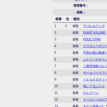
管理番号：
表紙：
順番
色
種別
1
C
連載
アパレルドッグ
2
連載
GIANT KILLING
3
連載
POLE STAR
4
連載
グラゼニ〜大リ
5
連載
平和の国の島崎
6
連載
ふたりソロキャ
7
連載
二階堂地獄ゴル
8
連載
ボールパークで
9
連載
バトルスタディ
10
連載
焼いてるふたり
11
連載
だんドーン
12
連載
もうひとつのピア
13
連載
きのう何食べた