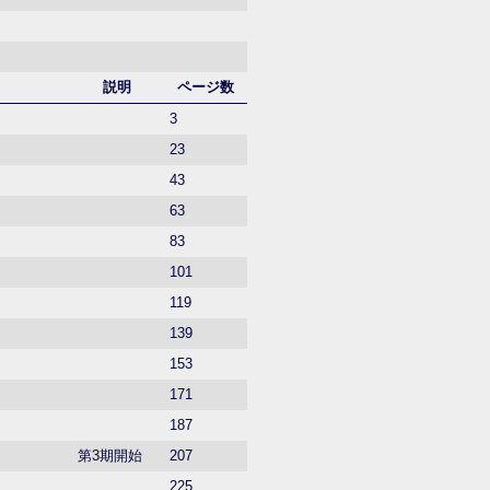
説明
ページ数
3
23
43
63
83
101
119
139
153
171
187
第3期開始
207
225