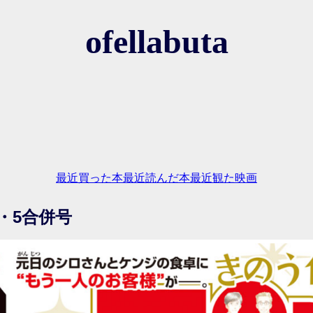
ofellabuta
最近買った本
最近読んだ本
最近観た映画
4・5合併号