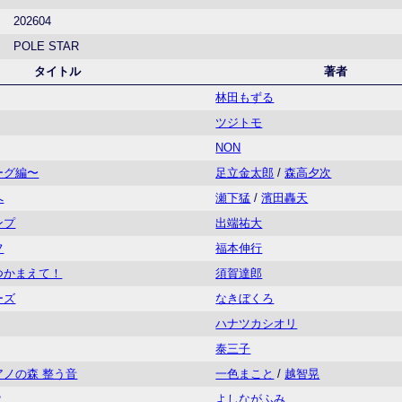
202604
POLE STAR
タイトル
著者
林田もずる
ツジトモ
NON
ーグ編〜
足立金太郎
/
森高夕次
へ
瀬下猛
/
濱田轟天
ンプ
出端祐大
フ
福本伸行
つかまえて！
須賀達郎
ーズ
なきぼくろ
ハナツカシオリ
泰三子
ノの森 整う音
一色まこと
/
越智晃
？
よしながふみ