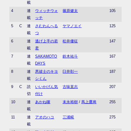
載
4
連
ウィッチウォ
篠原健太
105
載
ッチ
5
C
連
さむわんへる
ヤマノエイ
125
載
つ
6
連
逃げ上手の若
松井優征
147
載
君
7
連
SAKAMOTO
鈴木祐斗
167
載
DAYS
8
連
悪祓士のキヨ
臼井彰一
187
載
シくん
9
C
読
いいかげん気
古味直志
207
切
付け
10
連
あかね噺
末永裕樹
/
馬上鷹将
255
載
11
連
アオのハコ
三浦糀
275
載