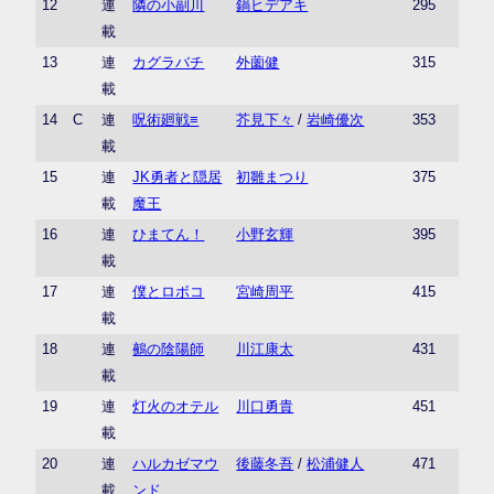
12
連
隣の小副川
鍋ヒデアキ
295
載
13
連
カグラバチ
外薗健
315
載
14
C
連
呪術廻戦≡
芥見下々
/
岩崎優次
353
載
15
連
JK勇者と隠居
初雛まつり
375
載
魔王
16
連
ひまてん！
小野玄輝
395
載
17
連
僕とロボコ
宮崎周平
415
載
18
連
鵺の陰陽師
川江康太
431
載
19
連
灯火のオテル
川口勇貴
451
載
20
連
ハルカゼマウ
後藤冬吾
/
松浦健人
471
載
ンド