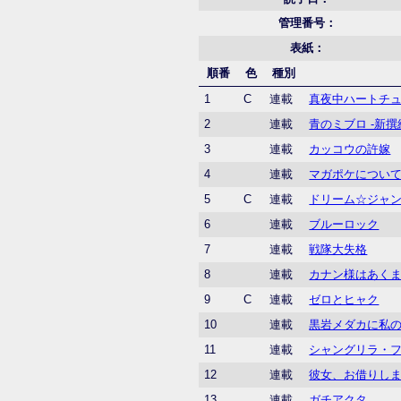
管理番号：
表紙：
順番
色
種別
1
C
連載
真夜中ハートチ
2
連載
青のミブロ -新撰
3
連載
カッコウの許嫁
4
連載
マガポケについ
5
C
連載
ドリーム☆ジャ
6
連載
ブルーロック
7
連載
戦隊大失格
8
連載
カナン様はあく
9
C
連載
ゼロとヒャク
10
連載
黒岩メダカに私
11
連載
シャングリラ・
12
連載
彼女、お借りし
13
連載
ガチアクタ