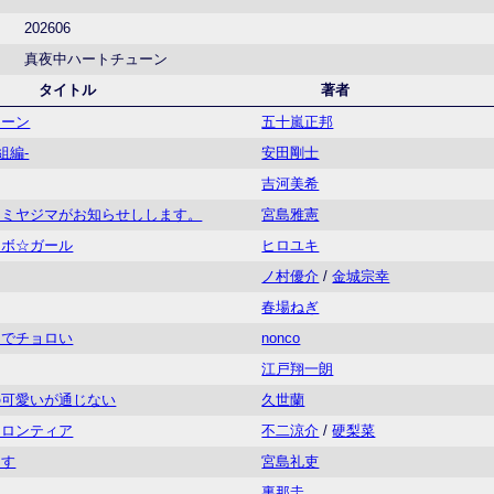
202606
真夜中ハートチューン
タイトル
著者
ューン
五十嵐正邦
組編-
安田剛士
吉河美希
てミヤジマがお知らせしします。
宮島雅憲
ンボ☆ガール
ヒロユキ
ノ村優介
/
金城宗幸
春場ねぎ
までチョロい
nonco
江戸翔一朗
の可愛いが通じない
久世蘭
フロンティア
不二涼介
/
硬梨菜
ます
宮島礼吏
裏那圭