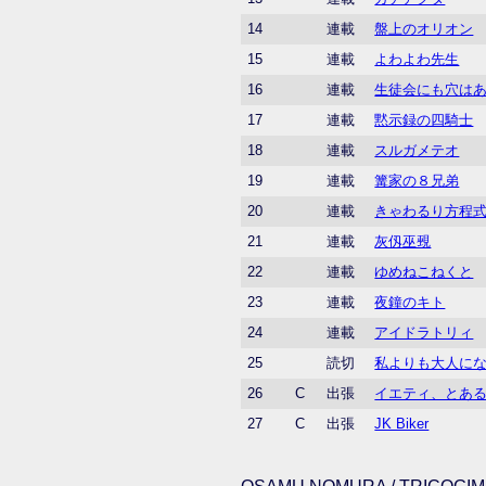
14
連載
盤上のオリオン
15
連載
よわよわ先生
16
連載
生徒会にも穴は
17
連載
黙示録の四騎士
18
連載
スルガメテオ
19
連載
篝家の８兄弟
20
連載
きゃわるり方程
21
連載
灰仭巫覡
22
連載
ゆめねこねくと
23
連載
夜鐘のキト
24
連載
アイドラトリィ
25
読切
私よりも大人に
26
C
出張
イエティ、とあ
27
C
出張
JK Biker