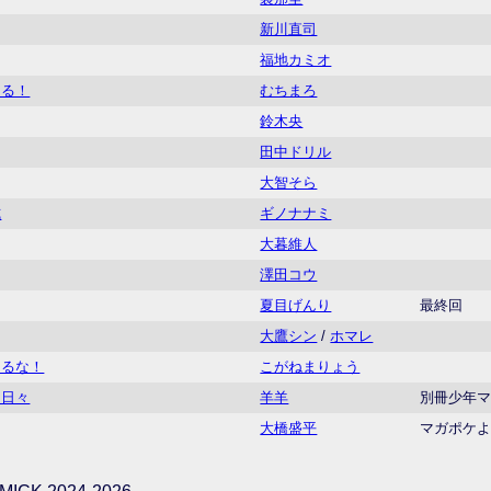
新川直司
福地カミオ
ある！
むちまろ
鈴木央
田中ドリル
大智そら
式
ギノナナミ
大暮維人
澤田コウ
夏目げんり
最終回
大鷹シン
/
ホマレ
なるな！
こがねまりょう
る日々
羊羊
別冊少年
大橋盛平
マガポケ