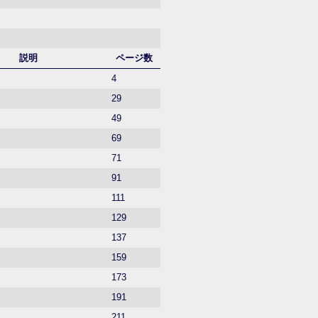
説明
ページ数
4
29
49
69
71
91
111
129
137
159
173
191
211