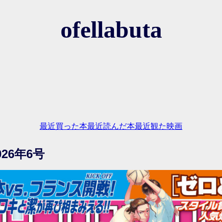
ofellabuta
最近買った本
最近読んだ本
最近観た映画
26年6号