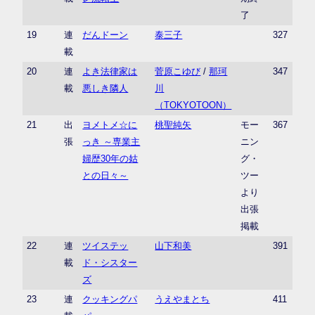
了
19
連
だんドーン
泰三子
327
載
20
連
よき法律家は
菅原こゆび
/
那珂
347
載
悪しき隣人
川
（TOKYOTOON）
21
出
ヨメトメ☆に
桃聖純矢
モー
367
張
っき ～専業主
ニン
婦歴30年の姑
グ・
との日々～
ツー
より
出張
掲載
22
連
ツイステッ
山下和美
391
載
ド・シスター
ズ
23
連
クッキングパ
うえやまとち
411