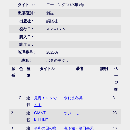
タイトル：
モーニング 2026年7号
出版種別：
雑誌
出版社：
講談社
発行日：
2026-01-15
購入日：
読了日：
管理番号：
202607
表紙：
出禁のモグラ
順
色
種
タイトル
著者
説明
ペ
番
別
ー
ジ
数
1
C
連
兄貴！メシで
やじま冬美
3
載
すよ
2
連
GIANT
ツジトモ
23
載
KILLING
3
連
平和の国の島
瀬下猛
/
濱田轟天
43