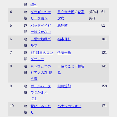
載
崎へ
4
連
グラゼニ〜大
足立金太郎
/
森高
第9期
61
載
リーグ編〜
夕次
終了
5
連
バッドベイビ
鳥飼茜
81
載
ーは泣かない
6
連
二階堂地獄ゴ
福本伸行
101
載
ルフ
7
連
8月31日のロン
伊藤一角
121
載
グサマー
8
連
もうひとつの
一色まこと
/
越智
141
載
ピアノの森 整
晃
う音
9
連
ボールパーク
須賀達郎
159
載
でつかまえ
て！
10
連
焼いてるふた
ハナツカシオリ
171
載
り