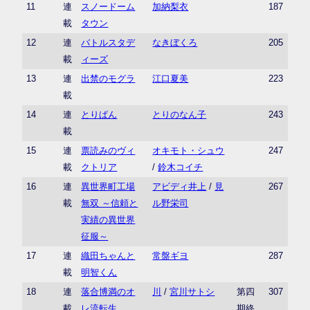
11
連
スノードーム
加納梨衣
187
載
タウン
12
連
バトルスタデ
なきぼくろ
205
載
ィーズ
13
連
出禁のモグラ
江口夏美
223
載
14
連
とりぱん
とりのなん子
243
載
15
連
票読みのヴィ
オキモト・シュウ
247
載
クトリア
/
鈴木コイチ
16
連
異世界町工場
アビディ井上
/
見
267
載
無双 ～信頼と
ル野栄司
実績の異世界
征服～
17
連
織田ちゃんと
常盤ギヨ
287
載
明智くん
18
連
落合博満のオ
川
/
宮川サトシ
第四
307
載
レ流転生
期終