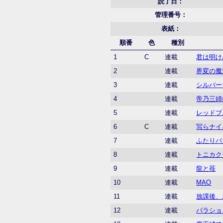
読了日：
管理番号：
表紙：
順番
色
種別
1
C
連載
君は明け
2
連載
界変の魔
3
連載
シルバー
4
連載
帝乃三姉
5
連載
レッドブ
6
C
連載
写らナイ
7
連載
ふたりバ
8
連載
トニカク
9
連載
龍と苺
10
連載
MAO
11
連載
放課後、
12
連載
パラショ