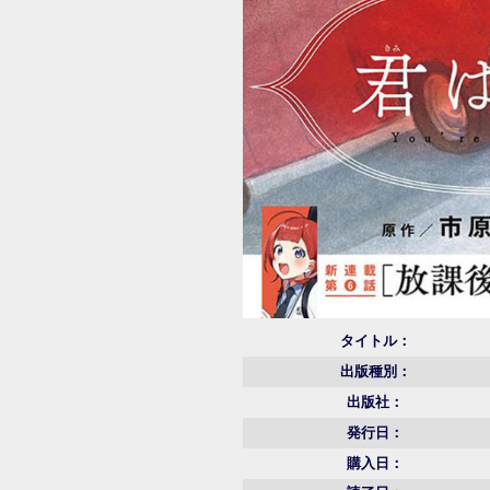
タイトル：
出版種別：
出版社：
発行日：
購入日：