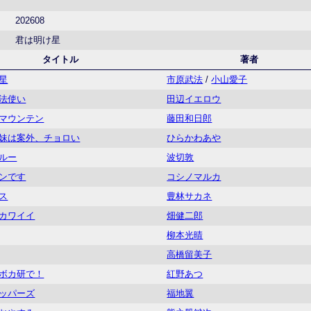
202608
君は明け星
タイトル
著者
星
市原武法
/
小山愛子
法使い
田辺イエロウ
マウンテン
藤田和日郎
妹は案外、チョロい
ひらかわあや
ルー
波切敦
ンです
コシノマルカ
ス
豊林サカネ
カワイイ
畑健二郎
柳本光晴
高橋留美子
ボカ研で！
紅野あつ
ッパーズ
福地翼