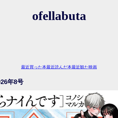
ofellabuta
最近買った本
最近読んだ本
最近観た映画
26年8号