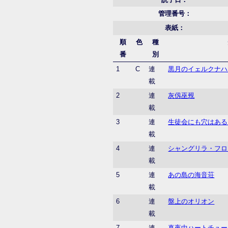
管理番号：
表紙：
順
色
種
番
別
1
C
連
黒月のイェルクナハ
載
2
連
灰仭巫覡
載
3
連
生徒会にも穴はある
載
4
連
シャングリラ・フロ
載
5
連
あの島の海音荘
載
6
連
盤上のオリオン
載
7
連
真夜中ハートチュー