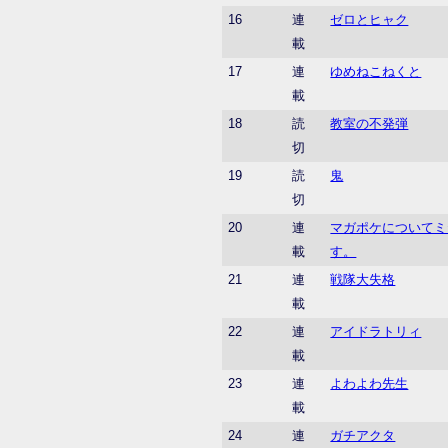
16
連
ゼロとヒャク
載
17
連
ゆめねこねくと
載
18
読
教室の不発弾
切
19
読
鬼
切
20
連
マガポケについてミ
載
す。
21
連
戦隊大失格
載
22
連
アイドラトリィ
載
23
連
よわよわ先生
載
24
連
ガチアクタ