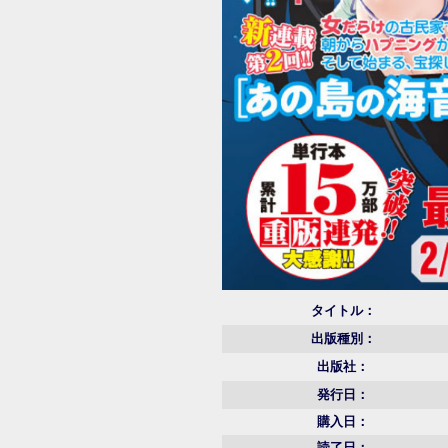
タイトル：
出版種別：
出版社：
発行日：
購入日：
読了日：