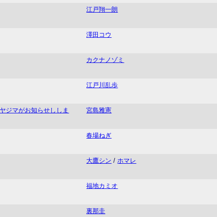
江戸翔一朗
澤田コウ
カクナノゾミ
江戸川乱歩
ヤジマがお知らせししま
宮島雅憲
春場ねぎ
大鷹シン
/
ホマレ
福地カミオ
裏那圭