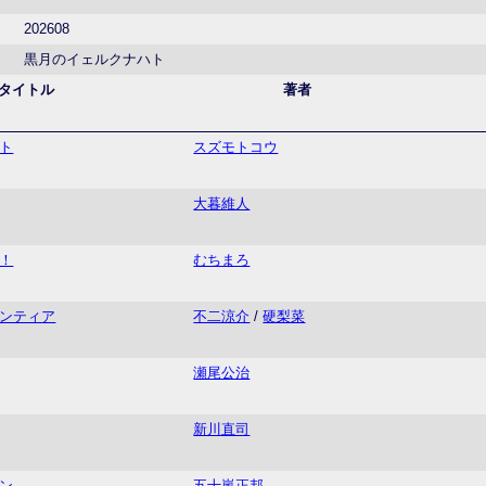
202608
黒月のイェルクナハト
タイトル
著者
ト
スズモトコウ
大暮維人
！
むちまろ
ンティア
不二涼介
/
硬梨菜
瀬尾公治
新川直司
ン
五十嵐正邦