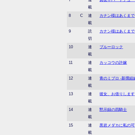
載
8
C
連
カナン様はあくまで
載
9
読
カナン様はあくまで
切
10
連
ブルーロック
載
11
連
カッコウの許嫁
載
12
連
青のミブロ -新撰組
載
13
連
彼女、お借りします
載
14
連
黙示録の四騎士
載
15
連
黒岩メダカに私の可
載