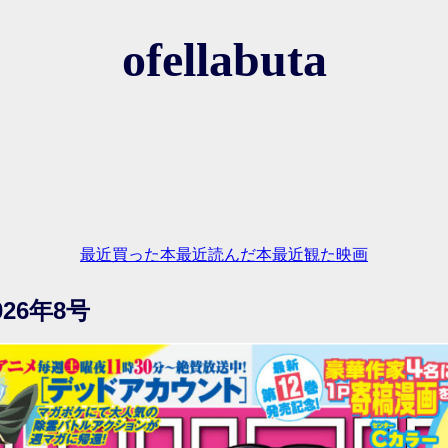
ofellabuta
最近買った本
最近読んだ本
最近観た映画
26年8号