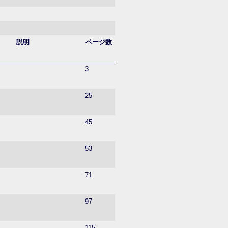
説明
ページ数
3
25
45
53
71
97
115