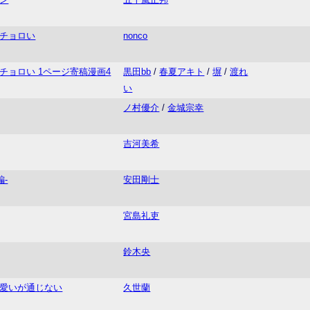
チョロい
nonco
チョロい 1ページ寄稿漫画4
黒田bb
/
春夏アキト
/
塀
/
渡れ
い
ノ村優介
/
金城宗幸
吉河美希
編-
安田剛士
宮島礼吏
鈴木央
愛いが通じない
久世蘭