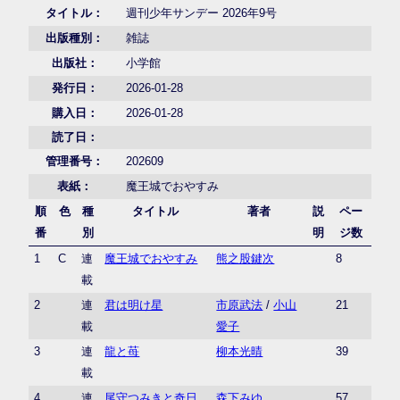
タイトル：
週刊少年サンデー 2026年9号
出版種別：
雑誌
出版社：
小学館
発行日：
2026-01-28
購入日：
2026-01-28
読了日：
管理番号：
202609
表紙：
魔王城でおやすみ
順
色
種
タイトル
著者
説
ペー
番
別
明
ジ数
1
C
連
魔王城でおやすみ
熊之股鍵次
8
載
2
連
君は明け星
市原武法
/
小山
21
載
愛子
3
連
龍と苺
柳本光晴
39
載
4
連
尾守つみきと奇日
森下みゆ
57