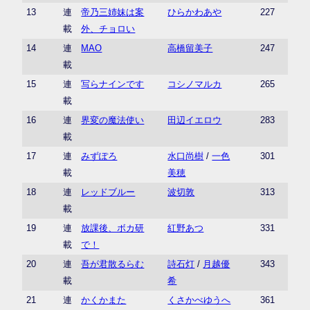
13
連
帝乃三姉妹は案
ひらかわあや
227
載
外、チョロい
14
連
MAO
高橋留美子
247
載
15
連
写らナインです
コシノマルカ
265
載
16
連
界変の魔法使い
田辺イエロウ
283
載
17
連
みずぽろ
水口尚樹
/
一色
301
載
美穂
18
連
レッドブルー
波切敦
313
載
19
連
放課後、ボカ研
紅野あつ
331
載
で！
20
連
吾が君散るらむ
詩石灯
/
月越優
343
載
希
21
連
かくかまた
くさかべゆうへ
361