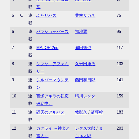
載
常
5
C
連
ふたりバス
豊林サカネ
75
載
6
連
パラショッパーズ
福地翼
95
載
7
連
MAJOR 2nd
満田拓也
117
載
8
連
シブヤニアファミ
久米田康治
133
載
リー
9
連
シルバーマウンテ
藤田和日郎
141
載
ン
10
連
百瀬アキラの初恋
晴川シンタ
159
載
破綻中。
11
連
廻天のアルバス
牧彰久
/
箭坪幹
183
載
12
連
カグライ ～神楽と
レタス太郎
/
ま
203
載
雷人～
しゅ太郎