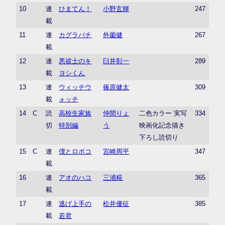
10
連
ひまてん！
小野玄輝
247
載
11
連
カグラバチ
外薗健
267
載
12
連
悪祓士のキ
臼井彰一
289
載
ヨシくん
13
連
ウィッチウ
篠原健太
309
載
ォッチ
14
C
読
高校生家族
仲間りょ
二色カラー 実写
334
切
特別編
う
映画化記念描き
下ろし読切り
15
C
連
僕とロボコ
宮崎周平
347
載
16
連
アオのハコ
三浦糀
365
載
17
連
逃げ上手の
松井優征
385
載
若君