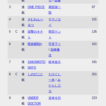
載
ろ
/
西修
3
連
ONE PIECE
尾田栄一
97
載
郎
4
連
さむわんへ
ヤマノエ
115
載
るつ
イ
5
C
連
回撃のキナ
雨宮ケン
135
載
ト
ト
6
連
呪術廻戦≡
芥見下々
161
載
/
岩崎優
次
7
連
SAKAMOTO
鈴木祐斗
181
載
DAYS
8
C
連
しのびごと
たけぐし
201
載
一本
/
み
たらし三
大
9
連
UNDER
谷本今日
223
載
DOCTOR