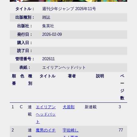
タイトル：
週刊少年ジャンプ 2026年11号
出版種別：
雑誌
出版社：
集英社
発行日：
2026-02-09
購入日：
読了日：
管理番号：
202611
表紙：
エイリアンヘッドバット
順
色
種
タイトル
著者
説明
ペ
番
別
ー
ジ
数
1
C
連
エイリアン
犬居彰
新連載
3
載
ヘッドバッ
ト
2
連
魔男のイチ
宇佐崎し
77