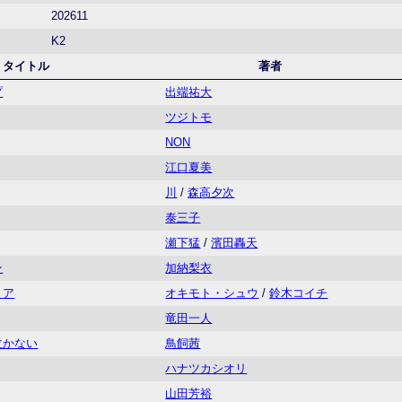
202611
K2
タイトル
著者
プ
出端祐大
ツジトモ
NON
江口夏美
川
/
森高夕次
泰三子
瀬下猛
/
濱田轟天
ン
加納梨衣
リア
オキモト・シュウ
/
鈴木コイチ
竜田一人
泣かない
鳥飼茜
ハナツカシオリ
山田芳裕