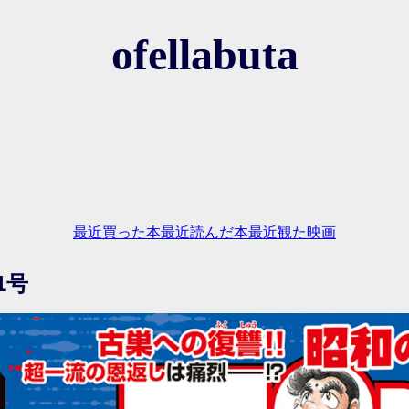
ofellabuta
最近買った本
最近読んだ本
最近観た映画
1号