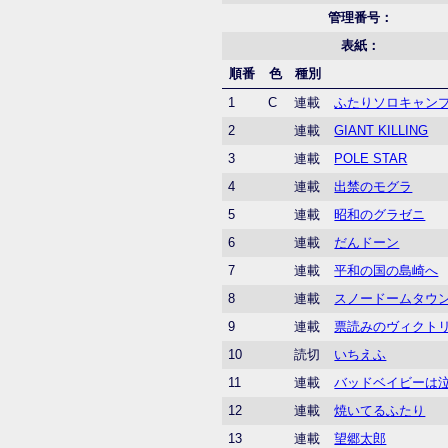
管理番号：
表紙：
順番
色
種別
1
C
連載
ふたりソロキャン
2
連載
GIANT KILLING
3
連載
POLE STAR
4
連載
出禁のモグラ
5
連載
昭和のグラゼニ
6
連載
だんドーン
7
連載
平和の国の島崎へ
8
連載
スノードームタウ
9
連載
票読みのヴィクト
10
読切
いちえふ
11
連載
バッドベイビーは
12
連載
焼いてるふたり
13
連載
望郷太郎