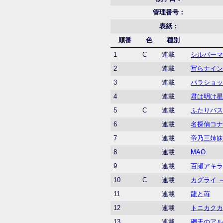
管理番号：
表紙：
順番
色
種別
1
C
連載
シルバー
2
連載
写らナイ
3
連載
パラショ
4
連載
君は明け
5
C
連載
ふたりバ
6
連載
名探偵コ
7
連載
帝乃三姉
8
連載
MAO
9
連載
百瀬アキ
10
C
連載
カグライ 
11
連載
龍と苺
12
連載
トニカク
13
連載
廻天のア