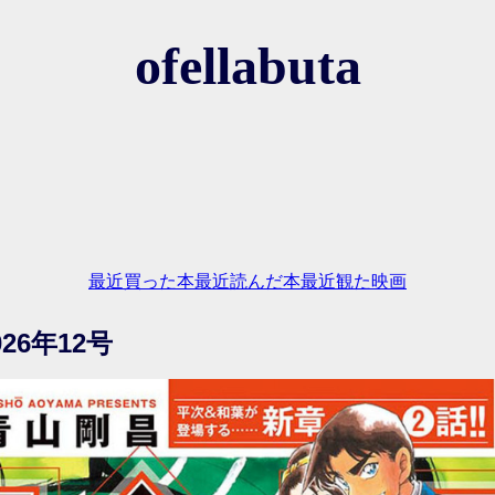
ofellabuta
最近買った本
最近読んだ本
最近観た映画
26年12号