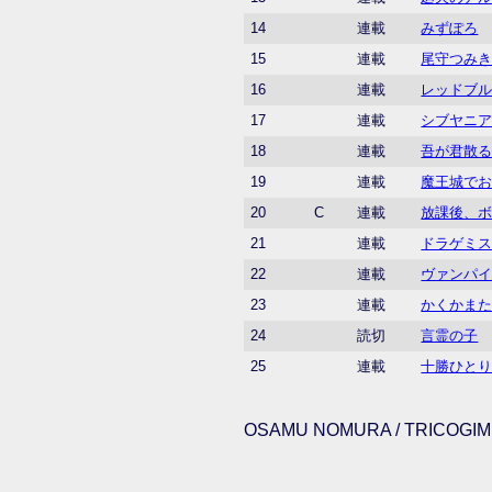
14
連載
みずぽろ
15
連載
尾守つみ
16
連載
レッドブ
17
連載
シブヤニ
18
連載
吾が君散
19
連載
魔王城で
20
C
連載
放課後、
21
連載
ドラゲミ
22
連載
ヴァンパ
23
連載
かくかま
24
読切
言霊の子
25
連載
十勝ひと
OSAMU NOMURA / TRICOGIMM