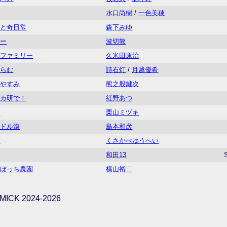
水口尚樹
/
一色美穂
きと奇日常
森下みゆ
ルー
波切敦
アファミリー
久米田康治
るらむ
詩石灯
/
月越優希
おやすみ
熊之股鍵次
ボカ研で！
紅野あつ
ス
栗山ミヅキ
イドル滾
島本和彦
た
くさかべゆうへい
和田13
りぼっち農園
横山裕二
ICK 2024-2026