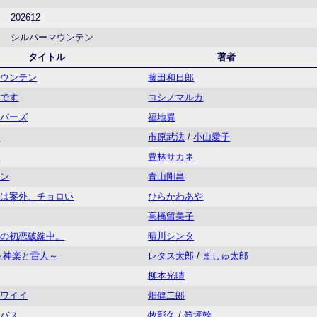
202612
シルバーマウンテン
タイトル
著者
マウンテン
藤田和日郎
ンです
コシノマルカ
ッパーズ
福地翼
星
市原武法
/
小山愛子
ス
豊林サカネ
ナン
青山剛昌
妹は案外、チョロい
ひらかわあや
高橋留美子
ラの初恋破綻中。
晴川シンタ
～神楽と雷人～
レタス太郎
/
ましゅ太郎
柳本光晴
カワイイ
畑健二郎
ルバス
牧彰久
/
箭坪幹