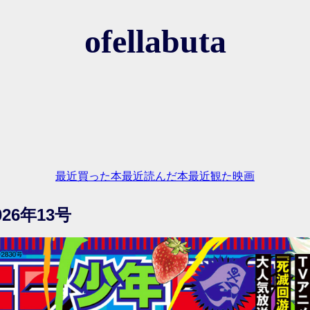
ofellabuta
最近買った本
最近読んだ本
最近観た映画
26年13号