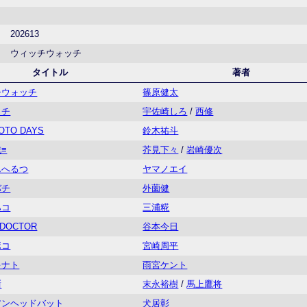
202613
ウィッチウォッチ
タイトル
著者
チウォッチ
篠原健太
イチ
宇佐崎しろ
/
西修
OTO DAYS
鈴木祐斗
≡
芥見下々
/
岩崎優次
んへるつ
ヤマノエイ
バチ
外薗健
ハコ
三浦糀
 DOCTOR
谷本今日
ボコ
宮崎周平
キナト
雨宮ケント
噺
末永裕樹
/
馬上鷹将
アンヘッドバット
犬居彰