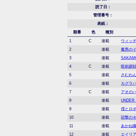
読了日：
管理番号：
表紙：
順番
色
種別
1
C
連載
ウィッ
2
連載
魔男の
3
連載
SAKAM
4
C
連載
呪術廻戦
5
連載
さむわ
6
連載
カグラ
7
C
連載
アオの
8
連載
UNDER
9
連載
僕とロ
10
連載
回撃の
11
連載
あかね
12
連載
エイリ