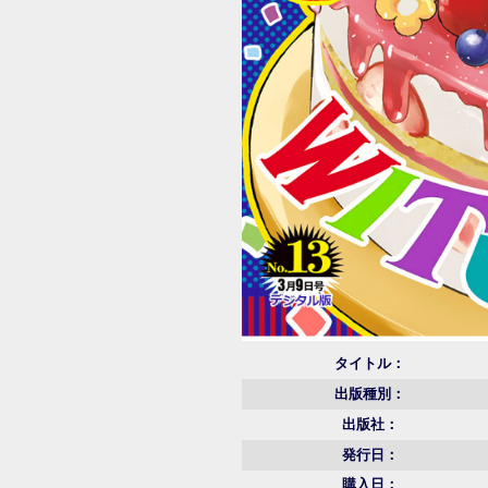
タイトル：
出版種別：
出版社：
発行日：
購入日：