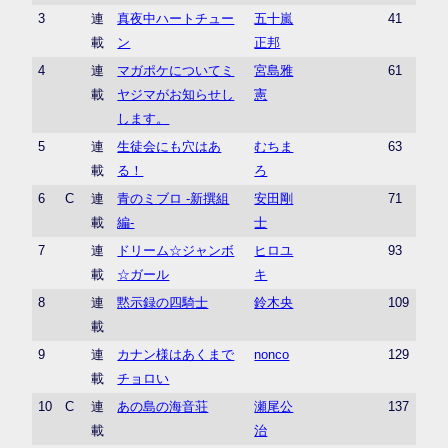
3
連
真夜中ハートチュー
五十嵐
41
載
ン
正邦
4
連
マガポケについてミ
宮島雅
61
載
ヤジマがお知らせし
憲
します。
5
連
生徒会にも穴はあ
むちま
63
載
る！
ろ
6
C
連
青のミブロ -新撰組
安田剛
71
載
編-
士
7
連
ドリーム☆ジャンボ
ヒロユ
93
載
☆ガール
キ
8
連
黙示録の四騎士
鈴木央
109
載
9
連
カナン様はあくまで
nonco
129
載
チョロい
10
C
連
あの島の海音荘
瀬尾公
137
載
治