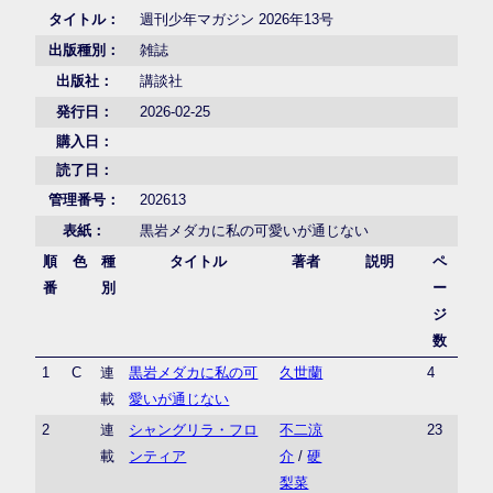
タイトル：
週刊少年マガジン 2026年13号
出版種別：
雑誌
出版社：
講談社
発行日：
2026-02-25
購入日：
読了日：
管理番号：
202613
表紙：
黒岩メダカに私の可愛いが通じない
順
色
種
タイトル
著者
説明
ペ
番
別
ー
ジ
数
1
C
連
黒岩メダカに私の可
久世蘭
4
載
愛いが通じない
2
連
シャングリラ・フロ
不二涼
23
載
ンティア
介
/
硬
梨菜