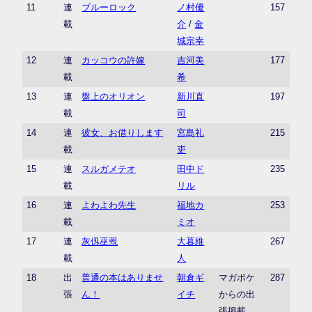
11
連
ブルーロック
ノ村優
157
載
介
/
金
城宗幸
12
連
カッコウの許嫁
吉河美
177
載
希
13
連
盤上のオリオン
新川直
197
載
司
14
連
彼女、お借りします
宮島礼
215
載
吏
15
連
スルガメテオ
田中ド
235
載
リル
16
連
よわよわ先生
福地カ
253
載
ミオ
17
連
灰仭巫覡
大暮維
267
載
人
18
出
普通の本はありませ
朝倉ギ
マガポケ
287
張
ん！
イチ
からの出
張掲載