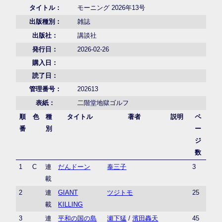
タイトル：
モーニング 2026年13号
出版種別：
雑誌
出版社：
講談社
発行日：
2026-02-26
購入日：
読了日：
管理番号：
202613
表紙：
二階堂地獄ゴルフ
順
色
種
タイトル
著者
説明
ペ
番
別
ー
ジ
数
1
C
連
だんドーン
泰三子
3
載
2
連
GIANT
ツジトモ
25
載
KILLING
3
連
平和の国の島
瀬下猛
/
濱田轟天
45