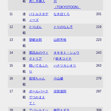
載
悪しき隣人
川
（TOKYOTOON）
11
連
バトルスタデ
なきぼくろ
201
載
ィーズ
12
連
とりぱん
とりのなん子
219
載
13
連
望郷太郎
山田芳裕
223
載
14
連
票読みのヴィ
オキモト・シュウ
243
載
クトリア
/
鈴木コイチ
15
連
焼いてるふた
ハナツカシオリ
263
載
り
16
連
首領ちゃん
小山健
279
載
17
連
ボールパーク
須賀達郎
297
載
でつかまえ
て！
18
連
アパレルドッ
林田もずる
309