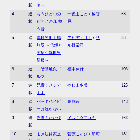
載
崎へ
4
連
もうひとつの
一色まこと
/
越智
63
載
ピアノの森 整
晃
う音
5
連
異世界町工場
アビディ井上
/
見
83
載
無双 ～信頼と
ル野栄司
実績の異世界
征服～
6
連
二階堂地獄ゴ
福本伸行
103
載
ルフ
7
連
兄貴！メシで
やじま冬美
125
載
すよ
8
連
バッドベイビ
鳥飼茜
143
載
ーは泣かない
9
連
夜鷹ふたたび
イズミダフユキ
163
載
10
連
よき法律家は
菅原こゆび
/
那珂
181