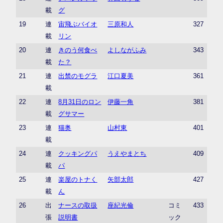
載
グ
19
連
宙飛ぶバイオ
三原和人
327
載
リン
20
連
きのう何食べ
よしながふみ
343
載
た？
21
連
出禁のモグラ
江口夏美
361
載
22
連
8月31日のロン
伊藤一角
381
載
グサマー
23
連
猫奥
山村東
401
載
24
連
クッキングパ
うえやまとち
409
載
パ
25
連
楽屋のトナく
矢部太郎
427
載
ん
26
出
ナースの取扱
座紀光倫
コミ
433
張
説明書
ック