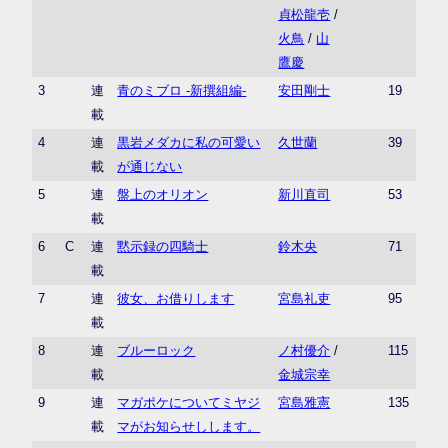
貞松龍壱
/
火鳥
/
山
鷹慶
3
連
青のミブロ -新撰組編-
安田剛士
19
載
4
連
黒岩メダカに私の可愛い
久世蘭
39
載
が通じない
5
連
盤上のオリオン
新川直司
53
載
6
C
連
黙示録の四騎士
鈴木央
71
載
7
連
彼女、お借りします
宮島礼吏
95
載
8
連
ブルーロック
ノ村優介
/
115
載
金城宗幸
9
連
マガポケについてミヤジ
宮島雅憲
135
載
マがお知らせしします。