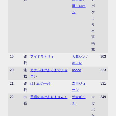
藤モロホ
ポ
シ
ケ
よ
り
出
張
掲
載
19
連
アイドラトリィ
大鷹シン
/
303
載
ホマレ
20
連
カナン様はあくまでチョ
nonco
323
載
ロい
21
連
はじめの一歩
森川ジョ
331
載
ージ
22
出
普通の本はありません！
朝倉ギイ
マ
349
張
チ
ガ
ポ
ケ