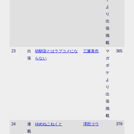
よ
り
出
張
掲
載
23
出
幼馴染とはラブコメにな
三簾真也
マ
365
張
らない
ガ
ポ
ケ
よ
り
出
張
掲
載
24
連
ゆめねこねくと
澤田コウ
379
載