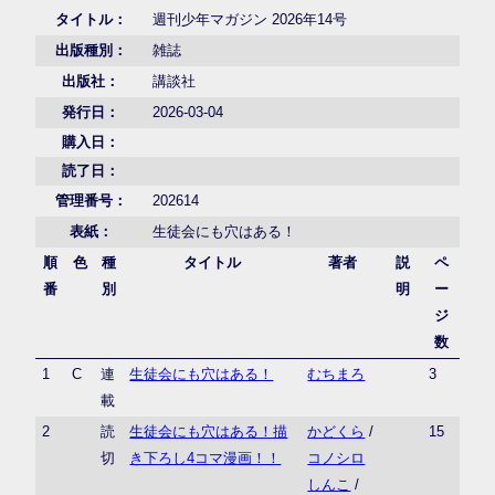
タイトル：
週刊少年マガジン 2026年14号
出版種別：
雑誌
出版社：
講談社
発行日：
2026-03-04
購入日：
読了日：
管理番号：
202614
表紙：
生徒会にも穴はある！
順
色
種
タイトル
著者
説
ペ
番
別
明
ー
ジ
数
1
C
連
生徒会にも穴はある！
むちまろ
3
載
2
読
生徒会にも穴はある！描
かどくら
/
15
切
き下ろし4コマ漫画！！
コノシロ
しんこ
/