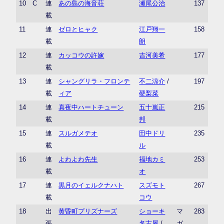
10
C
連
あの島の海音荘
瀬尾公治
137
載
11
連
ゼロとヒャク
江戸翔一
158
載
朗
12
連
カッコウの許嫁
吉河美希
177
載
13
連
シャングリラ・フロンテ
不二涼介
/
197
載
ィア
硬梨菜
14
連
真夜中ハートチューン
五十嵐正
215
載
邦
15
連
スルガメテオ
田中ドリ
235
載
ル
16
連
よわよわ先生
福地カミ
253
載
オ
17
連
黒月のイェルクナハト
スズモト
267
載
コウ
18
出
黄昏町プリズナーズ
ショーキ
マ
283
張
名古屋
/
ガ