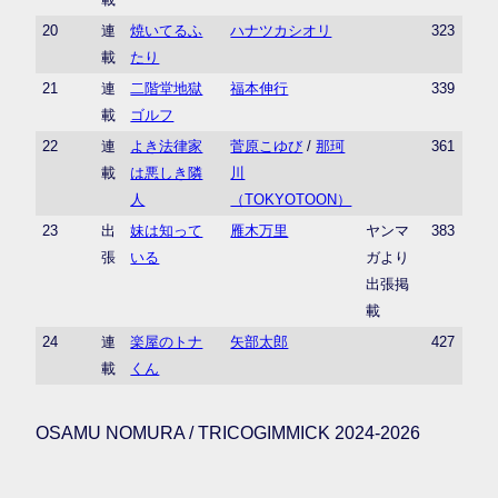
20
連
焼いてるふ
ハナツカシオリ
323
載
たり
21
連
二階堂地獄
福本伸行
339
載
ゴルフ
22
連
よき法律家
菅原こゆび
/
那珂
361
載
は悪しき隣
川
人
（TOKYOTOON）
23
出
妹は知って
雁木万里
ヤンマ
383
張
いる
ガより
出張掲
載
24
連
楽屋のトナ
矢部太郎
427
載
くん
OSAMU NOMURA / TRICOGIMMICK 2024-2026