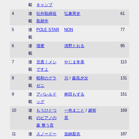
載
キャンプ
4
連
社外取締役
弘兼憲史
61
載
島耕作
5
連
POLE STAR
NON
77
載
6
連
壇蜜
清野とおる
95
載
7
連
兄貴！メシ
やじま冬美
113
載
ですよ
8
連
昭和のグラ
川
/
森高夕次
131
載
ゼニ
9
連
アパレルド
林田もずる
151
載
ッグ
10
連
もうひとつ
一色まこと
/
越智
169
載
のピアノの
晃
森 整う音
11
連
スノードー
加納梨衣
187