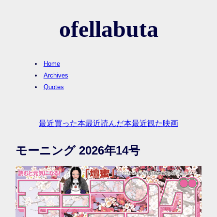
ofellabuta
Home
Archives
Quotes
最近買った本
最近読んだ本
最近観た映画
モーニング 2026年14号