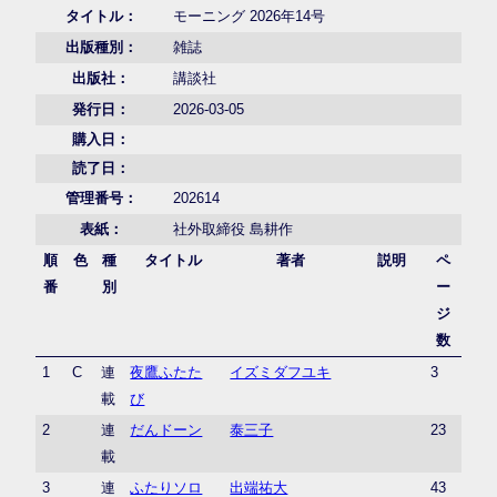
タイトル：
モーニング 2026年14号
出版種別：
雑誌
出版社：
講談社
発行日：
2026-03-05
購入日：
読了日：
管理番号：
202614
表紙：
社外取締役 島耕作
順
色
種
タイトル
著者
説明
ペ
番
別
ー
ジ
数
1
C
連
夜鷹ふたた
イズミダフユキ
3
載
び
2
連
だんドーン
泰三子
23
載
3
連
ふたりソロ
出端祐大
43