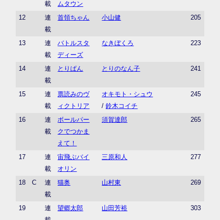
載
ムタウン
12
連
首領ちゃん
小山健
205
載
13
連
バトルスタ
なきぼくろ
223
載
ディーズ
14
連
とりぱん
とりのなん子
241
載
15
連
票読みのヴ
オキモト・シュウ
245
載
ィクトリア
/
鈴木コイチ
16
連
ボールパー
須賀達郎
265
載
クでつかま
えて！
17
連
宙飛ぶバイ
三原和人
277
載
オリン
18
C
連
猫奥
山村東
269
載
19
連
望郷太郎
山田芳裕
303
載