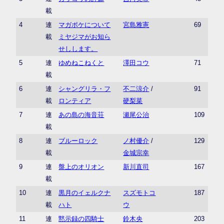
載
4
連
マガポケについて
宮島雅憲
69
載
ミヤジマがお知ら
せしします。
5
連
ゆめねこねくと
澤田コウ
71
載
6
連
シャングリラ・フ
不二涼介
/
91
載
ロンティア
硬梨菜
7
連
あの島の海音荘
瀬尾公治
109
載
8
連
ブルーロック
ノ村優介
/
129
載
金城宗幸
9
連
盤上のオリオン
新川直司
167
載
10
連
黒月のイェルクナ
スズモトコ
187
載
ハト
ウ
11
連
黙示録の四騎士
鈴木央
203