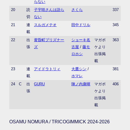
らない
20
読
子宇咲さんは語ら
さくら
337
切
ない
21
連
スルガメテオ
田中ドリル
345
載
22
出
黄昏町プリズナー
ショーキ名
マガポ
363
張
ズ
古屋
/
藤モ
ケより
ロホシ
出張掲
載
23
連
アイドラトリィ
大鷹シン
/
381
載
ホマレ
24
C
出
GURU
陣ノ内康暉
マガポ
406
張
ケより
出張掲
載
OSAMU NOMURA / TRICOGIMMICK 2024-2026