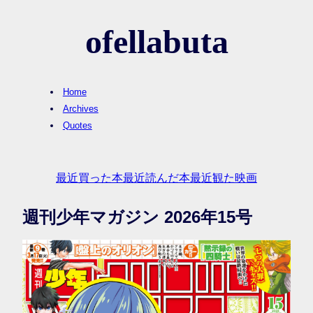
ofellabuta
Home
Archives
Quotes
最近買った本
最近読んだ本
最近観た映画
週刊少年マガジン 2026年15号