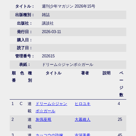
タイトル：
週刊少年マガジン 2026年15号
出版種別：
雑誌
出版社：
講談社
発行日：
2026-03-11
購入日：
読了日：
管理番号：
202615
表紙：
ドリーム☆ジャンボ☆ガール
順
色
種
タイトル
著者
説明
ペ
番
別
ー
ジ
数
1
C
連
ドリーム☆ジャン
ヒロユキ
4
載
ボ☆ガール
2
連
灰仭巫覡
大暮維人
25
載
3
連
カッコウの許嫁
吉河美希
45