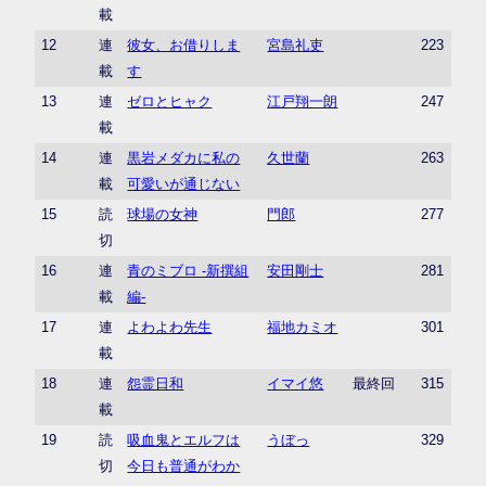
載
12
連
彼女、お借りしま
宮島礼吏
223
載
す
13
連
ゼロとヒャク
江戸翔一朗
247
載
14
連
黒岩メダカに私の
久世蘭
263
載
可愛いが通じない
15
読
球場の女神
門郎
277
切
16
連
青のミブロ -新撰組
安田剛士
281
載
編-
17
連
よわよわ先生
福地カミオ
301
載
18
連
怨霊日和
イマイ悠
最終回
315
載
19
読
吸血鬼とエルフは
うぼっ
329
切
今日も普通がわか