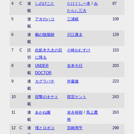
4
C
連
しのびごと
たけぐし一本
/
み
87
載
たらし三大
5
連
アオのハコ
三浦糀
109
載
6
連
鵺の陰陽師
川江康太
129
載
7
C
読
此処木九太の目
小林おむすけ
153
切
に障る
8
連
UNDER
谷本今日
203
載
DOCTOR
9
連
カグラバチ
外薗健
223
載
10
連
回撃のキナト
雨宮ケント
243
載
11
連
あかね噺
末永裕樹
/
馬上鷹
263
載
将
12
C
連
僕とロボコ
宮崎周平
299