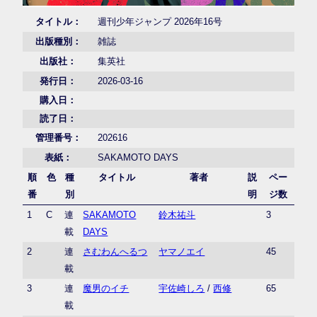
タイトル：
週刊少年ジャンプ 2026年16号
出版種別：
雑誌
出版社：
集英社
発行日：
2026-03-16
購入日：
読了日：
管理番号：
202616
表紙：
SAKAMOTO DAYS
順
色
種
タイトル
著者
説
ペー
番
別
明
ジ数
1
C
連
SAKAMOTO
鈴木祐斗
3
載
DAYS
2
連
さむわんへるつ
ヤマノエイ
45
載
3
連
魔男のイチ
宇佐崎しろ
/
西修
65
載