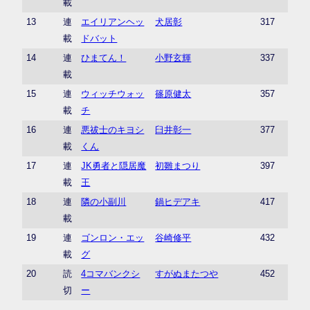
載
13
連
エイリアンヘッ
犬居彰
317
載
ドバット
14
連
ひまてん！
小野玄輝
337
載
15
連
ウィッチウォッ
篠原健太
357
載
チ
16
連
悪祓士のキヨシ
臼井彰一
377
載
くん
17
連
JK勇者と隠居魔
初雛まつり
397
載
王
18
連
隣の小副川
鍋ヒデアキ
417
載
19
連
ゴンロン・エッ
谷崎修平
432
載
グ
20
読
4コマバンクシ
すがぬまたつや
452
切
ー