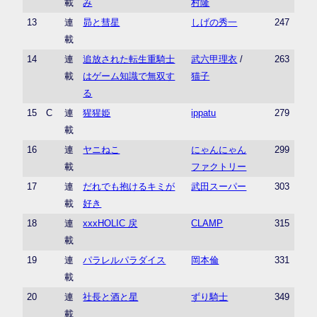
載
み
村隆
13
連
昴と彗星
しげの秀一
247
載
14
連
追放された転生重騎士
武六甲理衣
/
263
載
はゲーム知識で無双す
猫子
る
15
C
連
猩猩姫
ippatu
279
載
16
連
ヤニねこ
にゃんにゃん
299
載
ファクトリー
17
連
だれでも抱けるキミが
武田スーパー
303
載
好き
18
連
xxxHOLIC 戻
CLAMP
315
載
19
連
パラレルパラダイス
岡本倫
331
載
20
連
社長と酒と星
ずり騎士
349
載