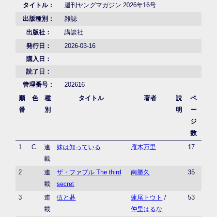
タイトル：
週刊ヤングマガジン 2026年16号
出版種別：
雑誌
出版社：
講談社
発行日：
2026-03-16
購入日：
読了日：
管理番号：
202616
順
色
種
タイトル
著者
説
ペ
番
別
明
ー
ジ
数
1
C
連
妹は知っている
雁木万里
17
載
2
連
ザ・ファブル The third
南勝久
35
載
secret
3
連
伍と碁
蓮尾トウト
/
53
載
仲里はるな