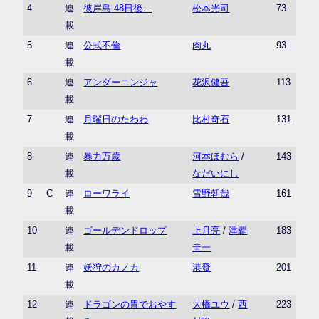
4
連
彼岸島 48日後…
松本光司
73
載
5
連
公式不倫
肉丸
93
載
6
連
アンダーニンジャ
花沢健吾
113
載
7
連
月曜日のたわわ
比村奇石
131
載
8
連
暴力万歳
河本ほむら
/
143
載
なだいにし
9
C
連
ローワライ
雪野朝哉
161
載
10
連
ゴールデンドロップ
上月亮
/
津覇
183
載
圭一
11
連
妖狩のカノカ
港發
201
載
12
連
ドラゴンの胃でおやす
大橋ユウ
/
西
223