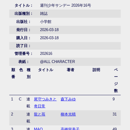
タイトル：
週刊少年サンデー 2026年16号
出版種別：
雑誌
出版社：
小学館
発行日：
2026-03-18
購入日：
2026-03-18
読了日：
管理番号：
202616
表紙：
@ALL CHARACTER
順
色
種
タイトル
著者
説明
ペ
番
別
ー
ジ
数
1
C
連
尾守つみきと
森下みゆ
9
載
奇日常
2
連
龍と苺
柳本光晴
31
載
3
連
MAO
高橋留美子
49