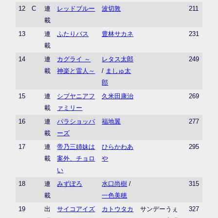
12
C
連
レッドブルー
波切敦
211
載
13
連
ふたりバス
豊林サカネ
231
載
14
連
カグライ ～
レタス太郎
249
載
神楽と雷人～
/
ましゅ太
郎
15
連
シブヤニアフ
久米田康治
269
載
ァミリー
16
連
パラショッパ
福地翼
277
載
ーズ
17
連
帝乃三姉妹は
ひらかわあ
295
載
案外、チョロ
や
い
18
連
みずぽろ
水口尚樹
/
315
載
一色美穂
19
出
サイコアイズ
カトウタカ
サンデーうぇ
327