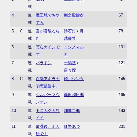
載
4
連
魔王城でおや
熊之股鍵次
67
載
すみ
5
C
連
吾が君散るら
詩石灯
/
月
78
載
む
越優希
6
連
写らナインで
コシノマル
101
載
す
カ
7
連
パラドン
一陽基
/
121
載
唐々煙
8
C
連
百瀬アキラの
晴川シンタ
145
載
初恋破綻中。
9
連
シルバーマウ
藤田和日郎
165
載
ンテン
10
連
トニカクカワ
畑健二郎
183
載
イイ
11
連
放課後、ボカ
紅野あつ
201
載
研で！