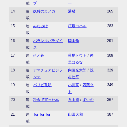
載
プ
一
14
連
妖狩のカノカ
港發
265
載
15
連
みなみけ
桜場コハル
283
載
16
連
パラレルパラダイ
岡本倫
291
載
ス
17
連
伍と碁
蓮尾トウト
/
仲
309
載
里はるな
18
連
アマチュアビジラ
内藤光太郎
/
浅
329
載
ンテ
村壮平
19
連
パリピ孔明
小川亮
/
四葉タ
349
載
ト
20
連
税金で買った本
系山冏
/
ずいの
367
載
21
連
Toi Toi Toi
山田大和
387
載