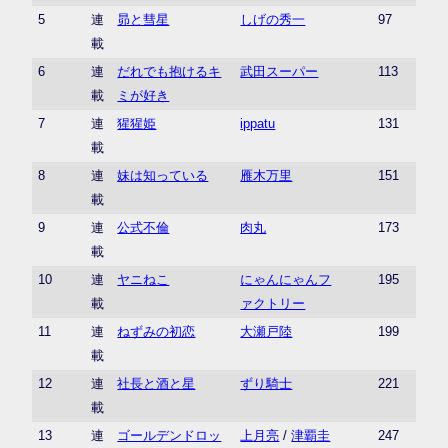
5
連
昴と彗星
しげの秀一
97
載
6
連
だれでも抱けるキ
武田スーパー
113
載
ミが好き
7
連
猩猩姫
ippatu
131
載
8
連
妹は知っている
雁木万里
151
載
9
連
公式不倫
肉丸
173
載
10
連
ヤニねこ
にゃんにゃんフ
195
載
ァクトリー
11
連
ねずみの初恋
大瀬戸陸
199
載
12
連
社長と酒と星
ずり騎士
221
載
13
連
ゴールデンドロッ
上月亮
/
津覇圭
247