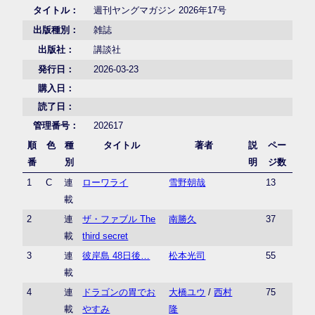
タイトル：
週刊ヤングマガジン 2026年17号
出版種別：
雑誌
出版社：
講談社
発行日：
2026-03-23
購入日：
読了日：
管理番号：
202617
順
色
種
タイトル
著者
説
ペー
番
別
明
ジ数
1
C
連
ローワライ
雪野朝哉
13
載
2
連
ザ・ファブル The
南勝久
37
載
third secret
3
連
彼岸島 48日後…
松本光司
55
載
4
連
ドラゴンの胃でお
大橋ユウ
/
西村
75
載
やすみ
隆