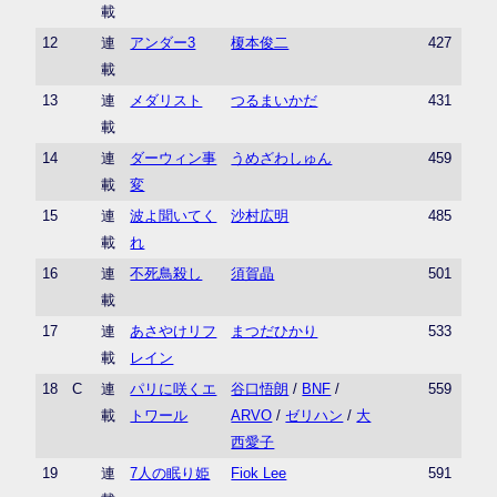
載
12
連
アンダー3
榎本俊二
427
載
13
連
メダリスト
つるまいかだ
431
載
14
連
ダーウィン事
うめざわしゅん
459
載
変
15
連
波よ聞いてく
沙村広明
485
載
れ
16
連
不死鳥殺し
須賀晶
501
載
17
連
あさやけリフ
まつだひかり
533
載
レイン
18
C
連
パリに咲くエ
谷口悟朗
/
BNF
/
559
載
トワール
ARVO
/
ゼリハン
/
大
西愛子
19
連
7人の眠り姫
Fiok Lee
591