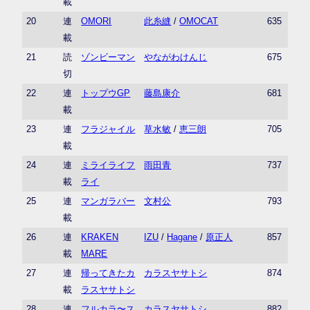
載
20
連
OMORI
此糸縫
/
OMOCAT
635
載
21
読
ゾンビーマン
やながわけんじ
675
切
22
連
トップウGP
藤島康介
681
載
23
連
フラジャイル
草水敏
/
恵三朗
705
載
24
連
ミライライフ
雨田青
737
載
ライ
25
連
マンガラバー
文村公
793
載
26
連
KRAKEN
IZU
/
Hagane
/
原正人
857
載
MARE
27
連
帰ってきたカ
カラスヤサトシ
874
載
ラスヤサトシ
28
連
フルカラ〜ス
カラスヤサトシ
882