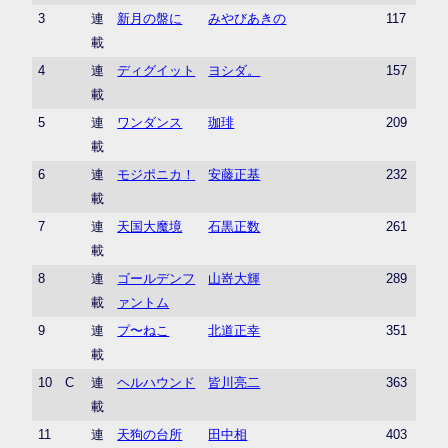
3
連
新月の盤に
みやびあきの
117
載
4
連
ディグイット
ヨシダ。
157
載
5
連
ワンダンス
珈琲
209
載
6
連
モジポニカ！
安藤正基
232
載
7
連
天国大魔境
石黒正数
261
載
8
連
ゴールデンフ
山嵜大輝
289
載
ァントム
9
連
プ〜ねこ
北道正幸
351
載
10
C
連
ヘルハウンド
皆川亮二
363
載
11
連
天狗の台所
田中相
403