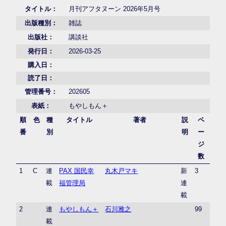
タイトル：
月刊アフタヌーン 2026年5月号
出版種別：
雑誌
出版社：
講談社
発行日：
2026-03-25
購入日：
読了日：
管理番号：
202605
表紙：
もやしもん＋
順
色
種
タイトル
著者
説
ペ
番
別
明
ー
ジ
数
1
C
連
PAX 国民幸
丸木戸マキ
新
3
載
福管理局
連
載
2
連
もやしもん＋
石川雅之
99
載