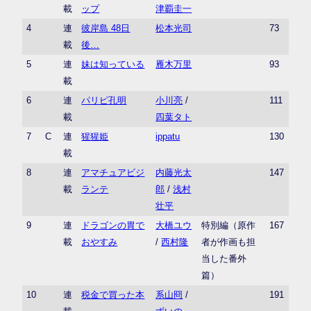
載
ップ
津覇圭一
4
連
彼岸島 48日
松本光司
73
載
後…
5
連
妹は知っている
雁木万里
93
載
6
連
パリピ孔明
小川亮
/
111
載
四葉タト
7
C
連
猩猩姫
ippatu
130
載
8
連
アマチュアビジ
内藤光太
147
載
ランテ
郎
/
浅村
壮平
9
連
ドラゴンの胃で
大橋ユウ
特別編（原作
167
載
おやすみ
/
西村隆
者が作画も担
当した番外
篇）
10
連
税金で買った本
系山冏
/
191