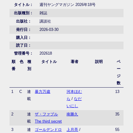
タイトル：
週刊ヤングマガジン 2026年18号
出版種別：
雑誌
出版社：
講談社
発行日：
2026-03-30
購入日：
読了日：
管理番号：
202618
順
色
種
タイトル
著者
説明
ペ
番
別
ー
ジ
数
1
C
連
暴力万歳
河本ほむ
13
載
ら
/
なだ
いにし
2
連
ザ・ファブル
南勝久
35
載
The third secret
3
連
ゴールデンドロ
上月亮
/
55