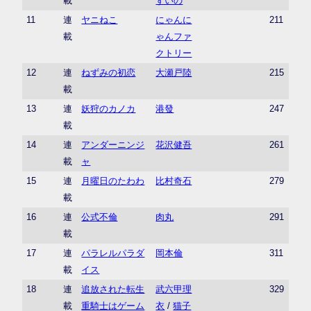
載
ずいの
11
連
ヤニねこ
にゃんに
211
載
ゃんファ
クトリー
12
連
ねずみの初恋
大瀬戸陸
215
載
13
連
妖狩のカノカ
港發
247
載
14
連
アンダーニンジ
花沢健吾
261
載
ャ
15
連
月曜日のたわわ
比村奇石
279
載
16
連
公式不倫
肉丸
291
載
17
連
パラレルパラダ
岡本倫
311
載
イス
18
連
追放された転生
武六甲理
329
載
重騎士はゲーム
衣
/
猫子