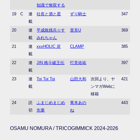
知識で無双する
19
C
連
社長と酒と星
ずり騎士
347
載
20
連
平成敗残兵☆す
里見U
369
載
みれちゃん
21
連
xxxHOLIC 戻
CLAMP
385
載
22
連
JIN 格斗破王伝
打見佑祐
397
載
23
連
Toi Toi Toi
山田大和
次回より、ヤ
421
載
ンマガWebに
移籍
24
読
ふまじめまじめ
青木あの
443
切
先輩
ね
OSAMU NOMURA / TRICOGIMMICK 2024-2026