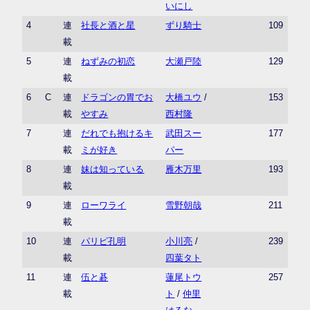
いにし
4
連
社長と酒と星
ずり騎士
109
載
5
連
ねずみの初恋
大瀬戸陸
129
載
6
C
連
ドラゴンの胃でお
大橋ユウ
/
153
載
やすみ
西村隆
7
連
だれでも抱けるキ
武田スー
177
載
ミが好き
パー
8
連
妹は知っている
雁木万里
193
載
9
連
ローワライ
雪野朝哉
211
載
10
連
パリピ孔明
小川亮
/
239
載
四葉タト
11
連
伍と碁
蓮尾トウ
257
載
ト
/
仲里