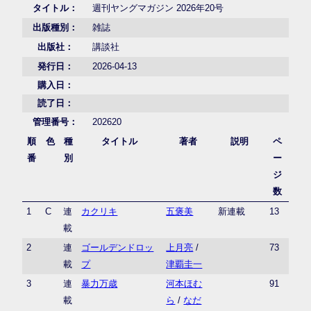
タイトル：
週刊ヤングマガジン 2026年20号
出版種別：
雑誌
出版社：
講談社
発行日：
2026-04-13
購入日：
読了日：
管理番号：
202620
順
色
種
タイトル
著者
説明
ペ
番
別
ー
ジ
数
1
C
連
カクリキ
五褒美
新連載
13
載
2
連
ゴールデンドロッ
上月亮
/
73
載
プ
津覇圭一
3
連
暴力万歳
河本ほむ
91
載
ら
/
なだ