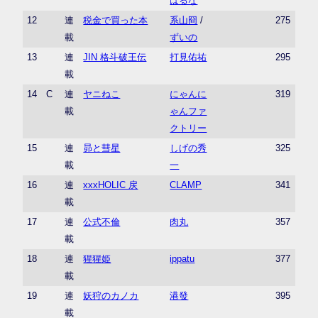
はるな
12
連
税金で買った本
系山冏
/
275
載
ずいの
13
連
JIN 格斗破王伝
打見佑祐
295
載
14
C
連
ヤニねこ
にゃんに
319
載
ゃんファ
クトリー
15
連
昴と彗星
しげの秀
325
載
一
16
連
xxxHOLIC 戻
CLAMP
341
載
17
連
公式不倫
肉丸
357
載
18
連
猩猩姫
ippatu
377
載
19
連
妖狩のカノカ
港發
395
載