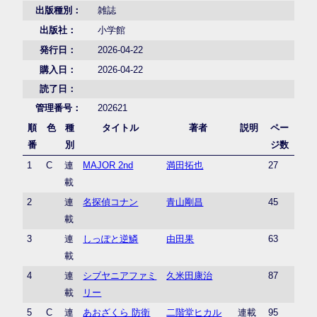
出版種別：
雑誌
出版社：
小学館
発行日：
2026-04-22
購入日：
2026-04-22
読了日：
管理番号：
202621
順
色
種
タイトル
著者
説明
ペー
番
別
ジ数
1
C
連
MAJOR 2nd
満田拓也
27
載
2
連
名探偵コナン
青山剛昌
45
載
3
連
しっぽと逆鱗
由田果
63
載
4
連
シブヤニアファミ
久米田康治
87
載
リー
5
C
連
あおざくら 防衛
二階堂ヒカル
連載
95