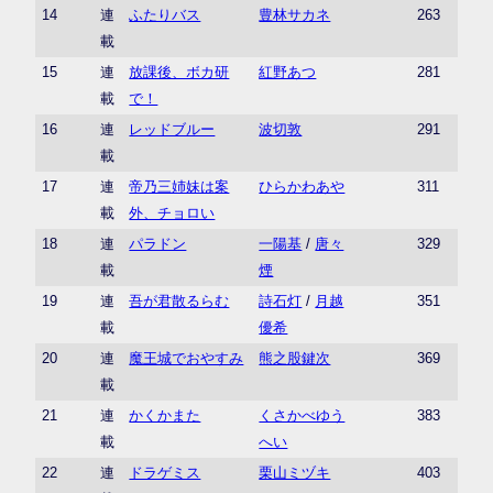
14
連
ふたりバス
豊林サカネ
263
載
15
連
放課後、ボカ研
紅野あつ
281
載
で！
16
連
レッドブルー
波切敦
291
載
17
連
帝乃三姉妹は案
ひらかわあや
311
載
外、チョロい
18
連
パラドン
一陽基
/
唐々
329
載
煙
19
連
吾が君散るらむ
詩石灯
/
月越
351
載
優希
20
連
魔王城でおやすみ
熊之股鍵次
369
載
21
連
かくかまた
くさかべゆう
383
載
へい
22
連
ドラゲミス
栗山ミヅキ
403