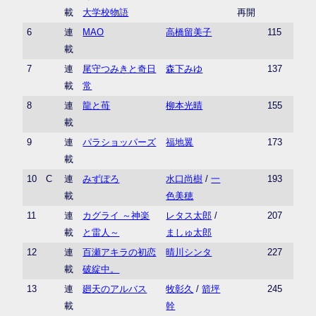
載
大学校物語
再開
6
連
MAO
高橋留美子
115
載
7
連
尾守つみきと奇日
森下みゆ
137
載
常
8
連
龍と苺
柳本光晴
155
載
9
連
パラショッパーズ
福地翼
173
載
10
C
連
みずぽろ
水口尚樹
/
一
193
載
色美穂
11
連
カグライ ～神楽
レタス太郎
/
207
載
と雷人～
ましゅ太郎
12
連
百瀬アキラの初恋
晴川シンタ
227
載
破綻中。
13
連
廻天のアルバス
牧彰久
/
箭坪
245
載
幹