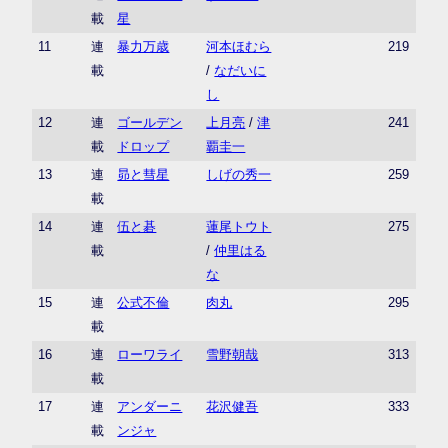
載
星
11
連
暴力万歳
河本ほむら
219
載
/
なだいに
し
12
連
ゴールデン
上月亮
/
津
241
載
ドロップ
覇圭一
13
連
昴と彗星
しげの秀一
259
載
14
連
伍と碁
蓮尾トウト
275
載
/
仲里はる
な
15
連
公式不倫
肉丸
295
載
16
連
ローワライ
雪野朝哉
313
載
17
連
アンダーニ
花沢健吾
333
載
ンジャ