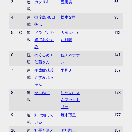
3
連
カクリキ
五褒美
55
載
4
連
彼岸島 48日
松本光司
93
載
後…
5
C
連
ドラゴンの
大橋ユウ
/
113
載
胃でおやす
西村隆
み
6
読
めくるめく
佐々木ナオ
141
切
佐藤さん
シ
7
連
平成敗残兵
里見U
157
載
☆すみれち
ゃん
8
連
ヤニねこ
にゃんにゃ
173
載
んファクト
リー
9
連
妹は知って
雁木万里
177
載
いる
10
連
社長と酒と
ずり騎士
197