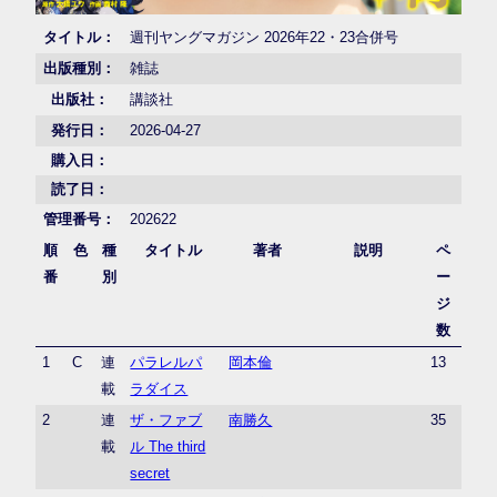
タイトル：
週刊ヤングマガジン 2026年22・23合併号
出版種別：
雑誌
出版社：
講談社
発行日：
2026-04-27
購入日：
読了日：
管理番号：
202622
順
色
種
タイトル
著者
説明
ペ
番
別
ー
ジ
数
1
C
連
パラレルパ
岡本倫
13
載
ラダイス
2
連
ザ・ファブ
南勝久
35
載
ル The third
secret