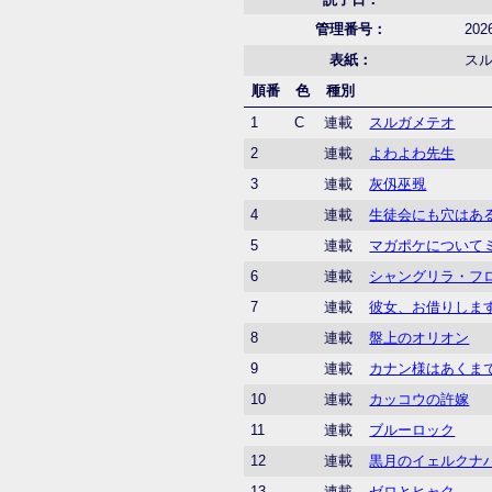
管理番号：
202
表紙：
ス
順番
色
種別
1
C
連載
スルガメテオ
2
連載
よわよわ先生
3
連載
灰仭巫覡
4
連載
生徒会にも穴はあ
5
連載
マガポケについて
6
連載
シャングリラ・フ
7
連載
彼女、お借りしま
8
連載
盤上のオリオン
9
連載
カナン様はあくま
10
連載
カッコウの許嫁
11
連載
ブルーロック
12
連載
黒月のイェルクナ
13
連載
ゼロとヒャク