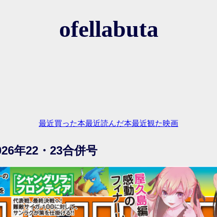
ofellabuta
最近買った本
最近読んだ本
最近観た映画
26年22・23合併号