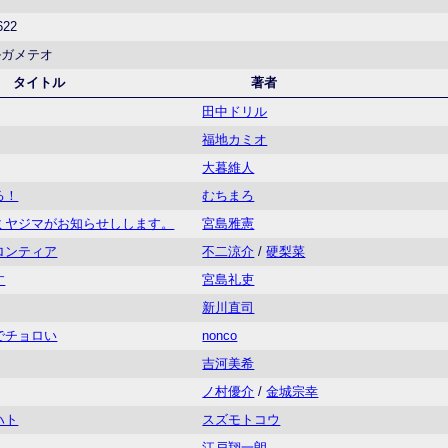
622
ルガメテオ
タイトル
著者
田中ドリル
福地カミオ
大暮維人
る！
むちまろ
ミヤジマがお知らせしします。
宮島雅憲
ロンティア
不二涼介
/
硬梨菜
す
宮島礼吏
新川直司
でチョロい
nonco
吉河美希
ノ村優介
/
金城宗幸
ハト
スズモトコウ
江戸翔一朗