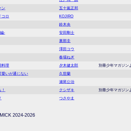
ーン
五十嵐正邦
ドコロ
KOJIRO
鈴木央
編-
安田剛士
裏那圭
澤田コウ
春場ねぎ
用料理
夕木健太郎
別冊少年マガジン
可愛いが通じない
久世蘭
瀬尾公治
ろ！
クシザキ
別冊少年マガジン
メ
つさやま
ICK 2024-2026