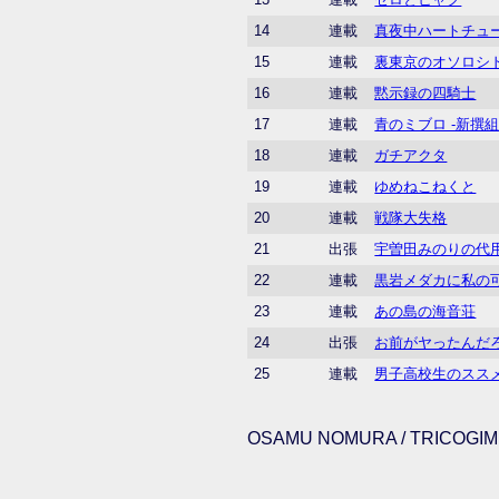
14
連載
真夜中ハートチュ
15
連載
裏東京のオソロシ
16
連載
黙示録の四騎士
17
連載
青のミブロ -新撰組
18
連載
ガチアクタ
19
連載
ゆめねこねくと
20
連載
戦隊大失格
21
出張
宇曽田みのりの代
22
連載
黒岩メダカに私の
23
連載
あの島の海音荘
24
出張
お前がヤったんだ
25
連載
男子高校生のスス
OSAMU NOMURA / TRICOGIMM