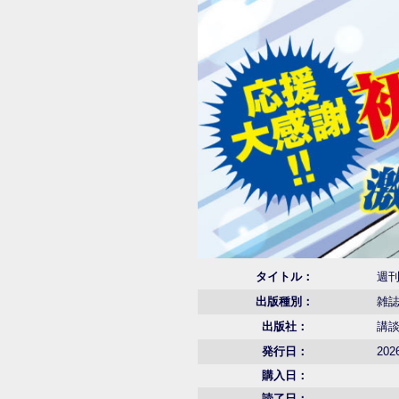
タイトル：
週刊
出版種別：
雑
出版社：
講
発行日：
202
購入日：
読了日：