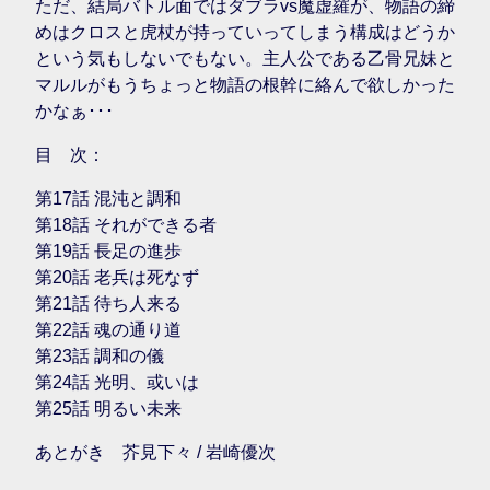
ただ、結局バトル面ではダブラvs魔虚羅が、物語の締
めはクロスと虎杖が持っていってしまう構成はどうか
という気もしないでもない。主人公である乙骨兄妹と
マルルがもうちょっと物語の根幹に絡んで欲しかった
かなぁ･･･
目 次：
第17話 混沌と調和
第18話 それができる者
第19話 長足の進歩
第20話 老兵は死なず
第21話 待ち人来る
第22話 魂の通り道
第23話 調和の儀
第24話 光明、或いは
第25話 明るい未来
あとがき 芥見下々 / 岩崎優次