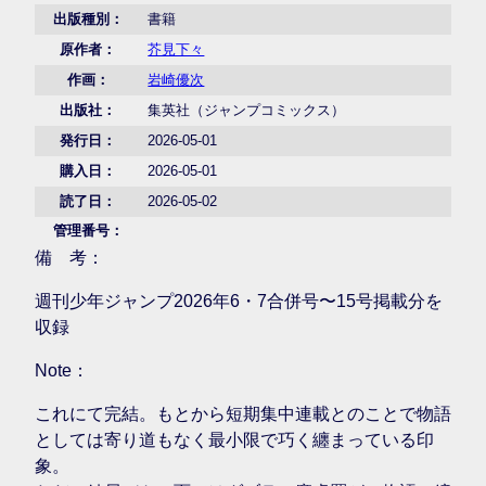
出版種別：
書籍
原作者：
芥見下々
作画：
岩崎優次
出版社：
集英社（ジャンプコミックス）
発行日：
2026-05-01
購入日：
2026-05-01
読了日：
2026-05-02
管理番号：
備 考：
週刊少年ジャンプ2026年6・7合併号〜15号掲載分を
収録
Note：
これにて完結。もとから短期集中連載とのことで物語
としては寄り道もなく最小限で巧く纏まっている印
象。