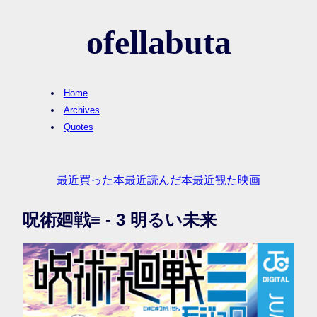
ofellabuta
Home
Archives
Quotes
最近買った本
最近読んだ本
最近観た映画
呪術廻戦≡ - 3 明るい未来