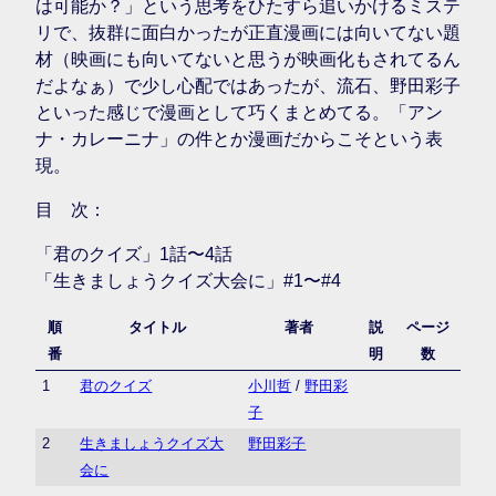
は可能か？」という思考をひたすら追いかけるミステ
リで、抜群に面白かったが正直漫画には向いてない題
材（映画にも向いてないと思うが映画化もされてるん
だよなぁ）で少し心配ではあったが、流石、野田彩子
といった感じで漫画として巧くまとめてる。「アン
ナ・カレーニナ」の件とか漫画だからこそという表
現。
目 次：
「君のクイズ」1話〜4話
「生きましょうクイズ大会に」#1〜#4
順
タイトル
著者
説
ページ
番
明
数
1
君のクイズ
小川哲
/
野田彩
子
2
生きましょうクイズ大
野田彩子
会に