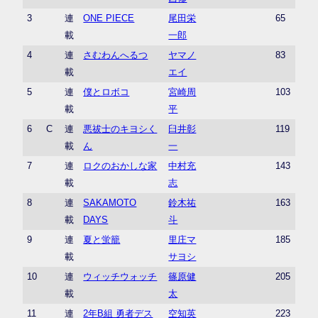
3
連
ONE PIECE
尾田栄
65
載
一郎
4
連
さむわんへるつ
ヤマノ
83
載
エイ
5
連
僕とロボコ
宮崎周
103
載
平
6
C
連
悪祓士のキヨシく
臼井彰
119
載
ん
一
7
連
ロクのおかしな家
中村充
143
載
志
8
連
SAKAMOTO
鈴木祐
163
載
DAYS
斗
9
連
夏と蛍籠
里庄マ
185
載
サヨシ
10
連
ウィッチウォッチ
篠原健
205
載
太
11
連
2年B組 勇者デス
空知英
223