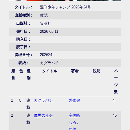
タイトル：
週刊少年ジャンプ 2026年24号
出版種別：
雑誌
出版社：
集英社
発行日：
2026-05-11
購入日：
読了日：
管理番号：
202624
表紙：
カグラバチ
順
色
種
タイトル
著者
説明
ペ
番
別
ー
ジ
数
1
C
連
カグラバチ
外薗健
4
載
2
連
魔男のイチ
宇佐崎
45
載
しろ
/
西修