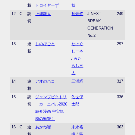
載
トロイヤーず
秋
12
C
読
上海龍人
髙畑悠
J NEXT
249
切
BREAK
GENERATION
No.2
13
連
しのびごと
たけぐ
297
載
し一本
/
みた
らし三
大
14
連
アオのハコ
三浦糀
317
載
15
読
ジャンプビクトリ
佐世保
336
切
ーカーニバル2026
太郎
紹介漫画 宇宙規
模の衝撃！
16
C
連
あかね噺
末永裕
363
載
樹
/
馬