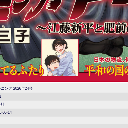
ニング 2026年24号
誌
談社
6-05-14