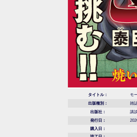
タイトル：
モー
出版種別：
雑
出版社：
講
発行日：
202
購入日：
読了日：