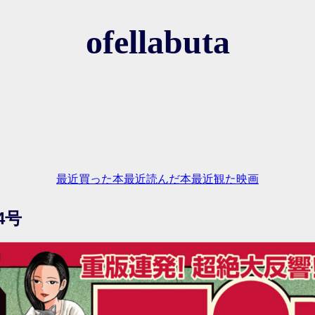
ofellabuta
最近買った本
最近読んだ本
最近観た映画
4号