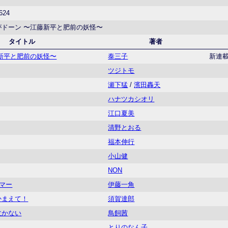
624
がドーン 〜江藤新平と肥前の妖怪〜
タイトル
著者
新平と肥前の妖怪〜
泰三子
新連
ツジトモ
瀬下猛
/
濱田轟天
ハナツカシオリ
江口夏美
清野とおる
福本伸行
小山健
NON
サマー
伊藤一角
かまえて！
須賀達郎
泣かない
鳥飼茜
とりのなん子