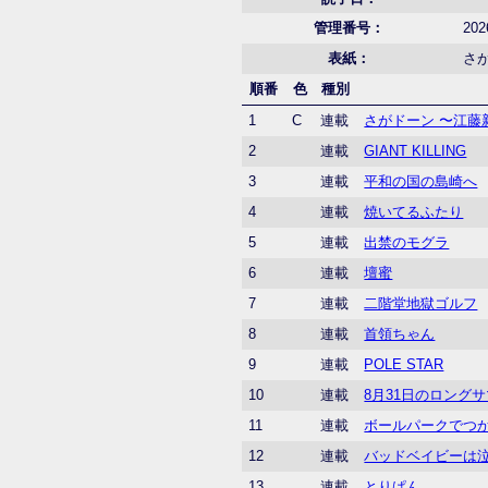
管理番号：
202
表紙：
さ
順番
色
種別
1
C
連載
さがドーン 〜江藤
2
連載
GIANT KILLING
3
連載
平和の国の島崎へ
4
連載
焼いてるふたり
5
連載
出禁のモグラ
6
連載
壇蜜
7
連載
二階堂地獄ゴルフ
8
連載
首領ちゃん
9
連載
POLE STAR
10
連載
8月31日のロング
11
連載
ボールパークでつ
12
連載
バッドベイビーは
13
連載
とりぱん