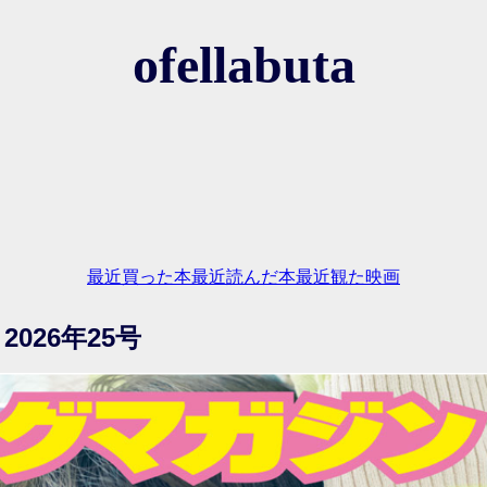
ofellabuta
最近買った本
最近読んだ本
最近観た映画
026年25号