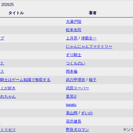
202625
タイトル
著者
大瀬戸陸
松本光司
ップ
上月亮
/
津覇圭一
にゃんにゃんファクトリー
ずり騎士
ごと
つくものい
イス
岡本倫
重騎士はゲーム知識で無双する
武六甲理衣
/
猫子
キミが好き
武田スーパー
みれちゃん
里見U
ippatu
系山冏
/
ずいの
ャ
花沢健吾
なトリセツ
野良犬ロマン
ヤン