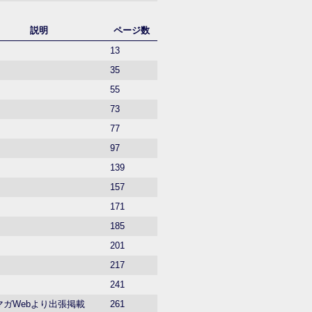
説明
ページ数
13
35
55
73
77
97
139
157
171
185
201
217
241
マガWebより出張掲載
261