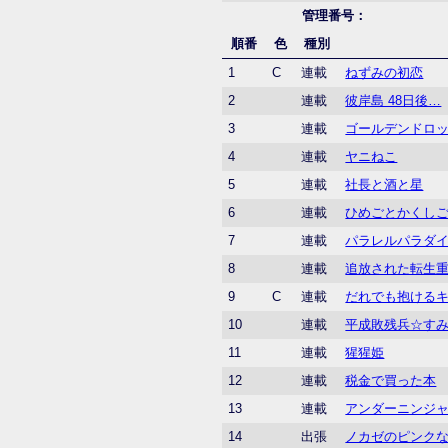
管理番号：
順番
色
種別
1
C
連載
ねずみの初恋
2
連載
彼岸島 48日後…
3
連載
ゴールデンドロ
4
連載
ヤニねこ
5
連載
社長と酒と星
6
連載
ひめごとかくし
7
連載
パラレルパラダ
8
連載
追放された転生
9
C
連載
だれでも抱ける
10
連載
平成敗残兵☆す
11
連載
猩猩姫
12
連載
税金で買った本
13
連載
アンダーニンジ
14
出張
ノカゼのピンク