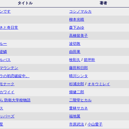
タイトル
著者
ンです
コシノマルカ
柳本光晴
きと奇日常
森下みゆ
高橋留美子
ルー
波切敦
逆鱗
由田果
ルバス
牧彰久
/
箭坪幹
マウンテン
藤田和日郎
ラの初恋破綻中。
晴川シンタ
モナーク
杉浦次郎
/
オキウミレイ
カワイイ
畑健二郎
ら 防衛大学校物語
二階堂ヒカル
ス
豊林サカネ
ッパーズ
福地翼
星
市原武法
/
小山愛子