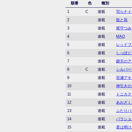
順番
色
種別
1
C
連載
写らナイ
2
連載
龍と苺
3
連載
尾守つみ
4
連載
MAO
5
連載
レッドブ
6
連載
しっぽと
7
連載
廻天のア
8
C
連載
シルバー
9
連載
百瀬アキ
10
連載
神引きの
11
連載
トニカク
12
連載
あおざく
13
連載
ふたりバ
14
連載
パラショ
15
連載
君は明け