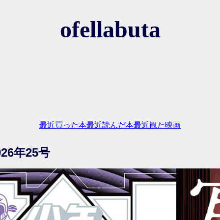
ofellabuta
最近買った本
最近読んだ本
最近観た映画
26年25号