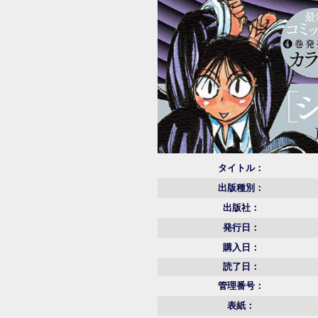
タイトル：
出版種別：
出版社：
発行日：
購入日：
読了日：
管理番号：
表紙：