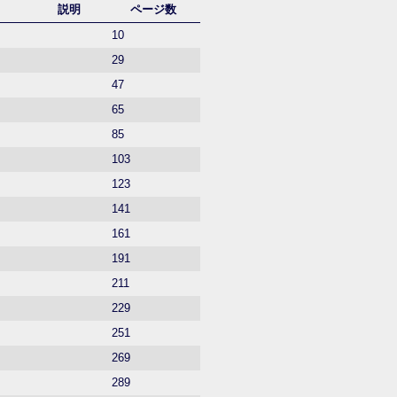
説明
ページ数
10
29
47
65
85
103
123
141
161
191
211
229
251
269
289