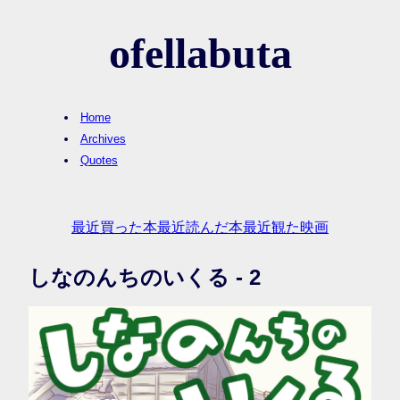
ofellabuta
Home
Archives
Quotes
最近買った本
最近読んだ本
最近観た映画
しなのんちのいくる - 2