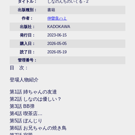
タイトル：
しなのんちのいくる - 2
出版種別：
書籍
作者：
仲曽良ハミ
出版社：
KADOKAWA
発行日：
2023-06-15
購入日：
2026-05-05
読了日：
2026-05-19
管理番号：
目 次：
登場人物紹介
第1話 姉ちゃんの友達
第2話 しなのは優しい？
第3話 BB弹
第4話 喫茶店…
第5話 ぼんじり
第6話 お兄ちゃんの焼き鳥