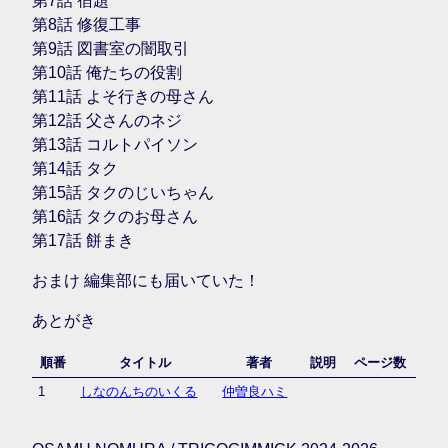
第7話 宿題
第8話 修復工事
第9話 図書室の闇取引
第10話 俺たちの役割
第11話 よそ行きの母さん
第12話 父さんのネジ
第13話 コルトパイソン
第14話 タク
第15話 タクのじいちゃん
第16話 タクのお母さん
第17話 餅まき
おまけ 編集部にも届いていた！
あとがき
順番
タイトル
著者
説明
ページ数
1
しなのんちのいくる
仲曽良ハミ