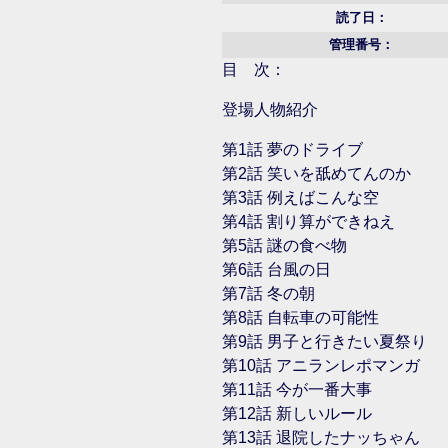
読了日：
管理番号：
目 次：
登場人物紹介
第1話 夢のドライブ
第2話 笑いを舐めてんのか
第3話 例えばこんな空
第4話 割り算ができねえ
第5話 謎の食べ物
第6話 台風の日
第7話 冬の朝
第8話 自転車の可能性
第9話 男子と行きたい夏祭り
第10話 アニランレポマンガ
第11話 今が一番大事
第12話 新しいルール
第13話 退院したナッちゃん