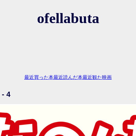
ofellabuta
最近買った本
最近読んだ本
最近観た映画
 4