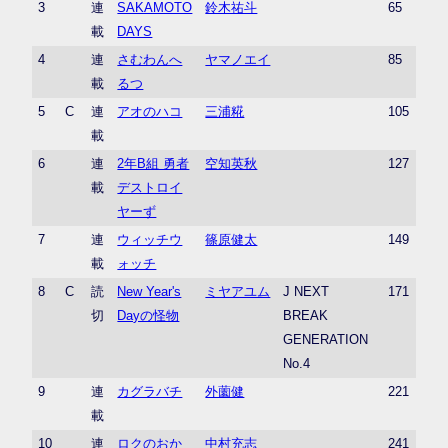
3
連
SAKAMOTO
鈴木祐斗
65
載
DAYS
4
連
さむわんへ
ヤマノエイ
85
載
るつ
5
C
連
アオのハコ
三浦糀
105
載
6
連
2年B組 勇者
空知英秋
127
載
デストロイ
ヤーず
7
連
ウィッチウ
篠原健太
149
載
ォッチ
8
C
読
New Year's
ミヤアユム
J NEXT
171
切
Dayの怪物
BREAK
GENERATION
No.4
9
連
カグラバチ
外薗健
221
載
10
連
ロクのおか
中村充志
241