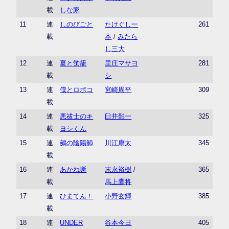
載
しな家
11
連
しのびごと
たけぐし一
261
載
本
/
みたら
し三大
12
連
夏と蛍籠
里庄マサヨ
281
載
シ
13
連
僕とロボコ
宮崎周平
309
載
14
連
悪祓士のキ
臼井彰一
325
載
ヨシくん
15
連
鵺の陰陽師
川江康太
345
載
16
連
あかね噺
末永裕樹
/
365
載
馬上鷹将
17
連
ひまてん！
小野玄輝
385
載
18
連
UNDER
谷本今日
405