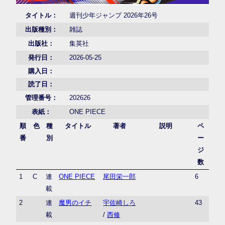
タイトル：
週刊少年ジャンプ 2026年26号
出版種別：
雑誌
出版社：
集英社
発行日：
2026-05-25
購入日：
読了日：
管理番号：
202626
表紙：
ONE PIECE
順
色
種
タイトル
著者
説明
ペ
番
別
ー
ジ
数
1
C
連
ONE PIECE
尾田栄一郎
6
載
2
連
魔男のイチ
宇佐崎しろ
43
載
/
西修