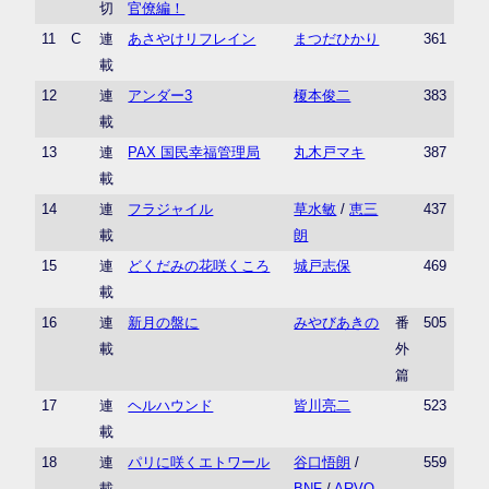
切
官僚編！
11
C
連
あさやけリフレイン
まつだひかり
361
載
12
連
アンダー3
榎本俊二
383
載
13
連
PAX 国民幸福管理局
丸木戸マキ
387
載
14
連
フラジャイル
草水敏
/
恵三
437
載
朗
15
連
どくだみの花咲くころ
城戸志保
469
載
16
連
新月の盤に
みやびあきの
番
505
載
外
篇
17
連
ヘルハウンド
皆川亮二
523
載
18
連
パリに咲くエトワール
谷口悟朗
/
559
載
BNF
/
ARVO