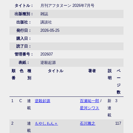
タイトル：
月刊アフタヌーン 2026年7月号
出版種別：
雑誌
出版社：
講談社
発行日：
2026-05-25
購入日：
読了日：
管理番号：
202607
表紙：
逆殺起源
順
色
種
タイトル
著者
説
ペ
番
別
明
ー
ジ
数
1
C
連
逆殺起源
百瀬祐一郎
/
新
3
載
星河シワス
連
載
2
連
もやしもん＋
石川雅之
117
載