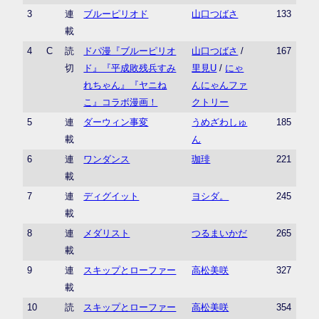
3
連
ブルーピリオド
山口つばさ
133
載
4
C
読
ドパ漫『ブルーピリオ
山口つばさ
/
167
切
ド』『平成敗残兵すみ
里見U
/
にゃ
れちゃん』『ヤニね
んにゃんファ
こ』コラボ漫画！
クトリー
5
連
ダーウィン事変
うめざわしゅ
185
載
ん
6
連
ワンダンス
珈琲
221
載
7
連
ディグイット
ヨシダ。
245
載
8
連
メダリスト
つるまいかだ
265
載
9
連
スキップとローファー
高松美咲
327
載
10
読
スキップとローファー
高松美咲
354