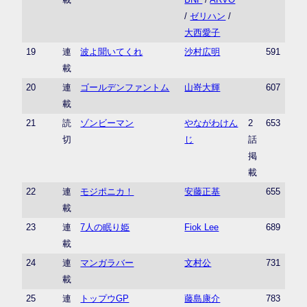
/
ゼリハン
/
大西愛子
19
連
波よ聞いてくれ
沙村広明
591
載
20
連
ゴールデンファントム
山嵜大輝
607
載
21
読
ゾンビーマン
やながわけん
2
653
切
じ
話
掲
載
22
連
モジポニカ！
安藤正基
655
載
23
連
7人の眠り姫
Fiok Lee
689
載
24
連
マンガラバー
文村公
731
載
25
連
トップウGP
藤島康介
783