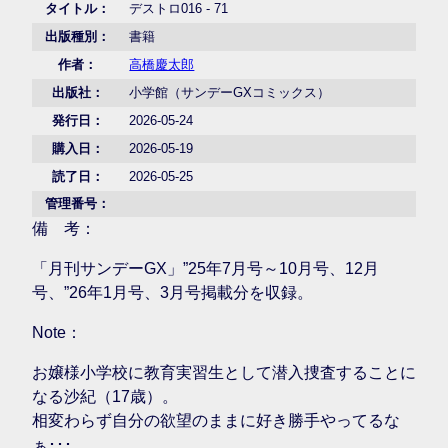
タイトル：
デストロ016 - 71
出版種別：
書籍
作者：
高橋慶太郎
出版社：
小学館（サンデーGXコミックス）
発行日：
2026-05-24
購入日：
2026-05-19
読了日：
2026-05-25
管理番号：
備 考：
「月刊サンデーGX」”25年7月号～10月号、12月
号、”26年1月号、3月号掲載分を収録。
Note：
お嬢様小学校に教育実習生として潜入捜査することに
なる沙紀（17歳）。
相変わらず自分の欲望のままに好き勝手やってるな
ぁ･･･