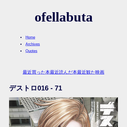
ofellabuta
Home
Archives
Quotes
最近買った本
最近読んだ本
最近観た映画
デストロ016 - 71