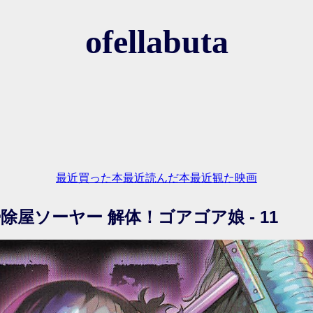
ofellabuta
最近買った本
最近読んだ本
最近観た映画
 掃除屋ソーヤー 解体！ゴアゴア娘 - 11