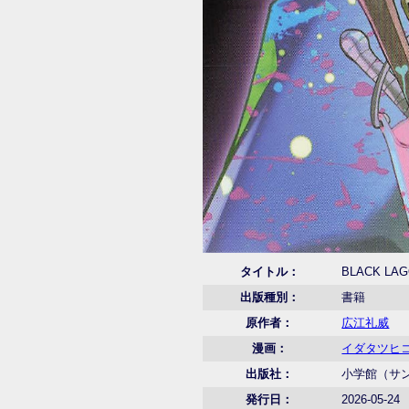
タイトル：
BLACK L
出版種別：
書籍
原作者：
広江礼威
漫画：
イダタツヒ
出版社：
小学館（サ
発行日：
2026-05-24