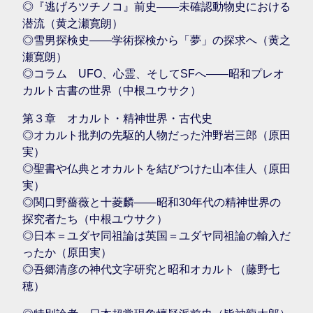
◎『逃げろツチノコ』前史――未確認動物史における
潜流（黄之瀬寛朗）
◎雪男探検史――学術探検から「夢」の探求へ（黄之
瀬寛朗）
◎コラム UFO、心霊、そしてSFへ――昭和プレオ
カルト古書の世界（中根ユウサク）
第３章 オカルト・精神世界・古代史
◎オカルト批判の先駆的人物だった沖野岩三郎（原田
実）
◎聖書や仏典とオカルトを結びつけた山本佳人（原田
実）
◎関口野薔薇と十菱麟――昭和30年代の精神世界の
探究者たち（中根ユウサク）
◎日本＝ユダヤ同祖論は英国＝ユダヤ同祖論の輸入だ
ったか（原田実）
◎吾郷清彦の神代文字研究と昭和オカルト（藤野七
穂）