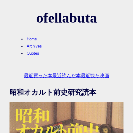
ofellabuta
Home
Archives
Quotes
最近買った本
最近読んだ本
最近観た映画
昭和オカルト前史研究読本