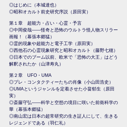
◎はじめに（本城達也）
◎昭和オカルト前史研究序説（原田実）
第１章 超能力・占い・心霊・予言
◎中岡俊哉――怪奇と恐怖のウルトラ怪人物スリラー
画報！（幕張本郷猛）
◎霊的現象や超能力と電子工学（原田実）
◎西他石の心霊現象研究と昭和オカルト（藤野七穂）
◎日本でのブーム以前、欧米で「恐怖の大王」はどう
解釈されたか（山津寿丸）
第２章 UFO・UMA
◎プレ・コンタクティーたちの肖像（小山田浩史）
◎UMAというジャンルを定着させた小畠郁生（原田
実）
◎斎藤守弘――科学と空想の境目に咲いた前衛科学の
華（幕張本郷猛）
◎南山宏は日本の超常研究の生き証人にして、生きる
レジェンドである（羽仁礼）