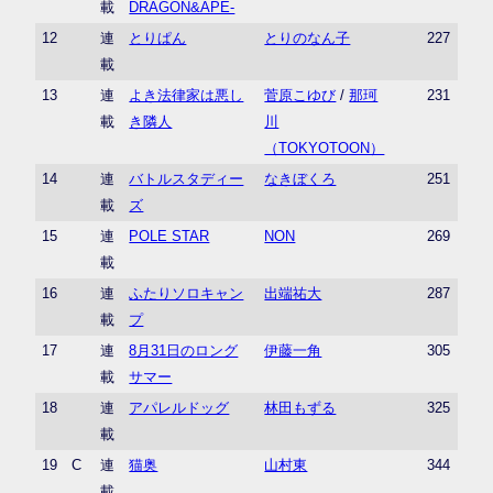
載
DRAGON&APE-
12
連
とりぱん
とりのなん子
227
載
13
連
よき法律家は悪し
菅原こゆび
/
那珂
231
載
き隣人
川
（TOKYOTOON）
14
連
バトルスタディー
なきぼくろ
251
載
ズ
15
連
POLE STAR
NON
269
載
16
連
ふたりソロキャン
出端祐大
287
載
プ
17
連
8月31日のロング
伊藤一角
305
載
サマー
18
連
アパレルドッグ
林田もずる
325
載
19
C
連
猫奥
山村東
344
載