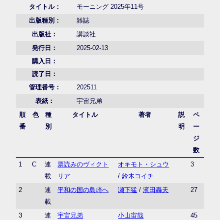
タイトル：
モーニング 2025年11号
出版種別：
雑誌
出版社：
講談社
発行日：
2025-02-13
購入日：
読了日：
管理番号：
202511
表紙：
宇宙兄弟
順
色
種
タイトル
著者
説
ペ
番
別
明
ー
ジ
数
1
C
連
票読みのヴィクト
オキモト・シュウ
3
載
リア
/
鈴木コイチ
2
連
平和の国の島崎へ
瀬下猛
/
濱田轟天
27
載
3
連
宇宙兄弟
小山宙哉
45