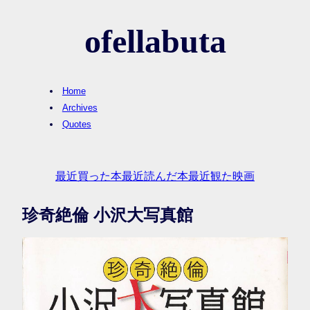
ofellabuta
Home
Archives
Quotes
最近買った本
最近読んだ本
最近観た映画
珍奇絶倫 小沢大写真館