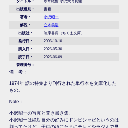
タイトル：
珍奇絶倫 小沢大写真館
出版種別：
書籍
著者：
小沢昭一
解説：
立木義浩
出版社：
筑摩書房（ちくま文庫）
発行日：
2006-10-10
購入日：
2026-05-30
読了日：
2026-06-09
管理番号：
備 考：
1974年 話の特集より刊行された単行本を文庫化した
もの。
Note：
小沢昭一の写真と聞き書き集。
小沢昭一は絶対自分の好みにドンピシャだというのは
判ってたけど、子供の頃にたまにテレビやラジオで見