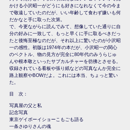
かける小沢昭一がどうにも好きになれなくて今の今ま
で敬遠していたのだが、いい年齢して食わず嫌いも何
だかなと手に取った次第。
で、今更ながらに読んでみて、想像していた通りに自
分の好みに一致して、もっと早くに手に取るべきだっ
たと後悔至極なのだが、それ以上に驚いたのが小沢昭
一の感性。初版は1974年の本だが、小沢昭一の関心
のベクトル、物の見方が完全に80年代のみうらじゅ
んや根本敬といったサブカルチャーを彷彿とさせる。
収録されている看板や張り紙などの写真なんか完全に
路上観察やBOWだよ。これには本当、ちょっと驚い
た。
目 次：
写真屋の父と私
記念写真
東京ゲイボーイショーこもごも語る
一条さゆりさんの魂