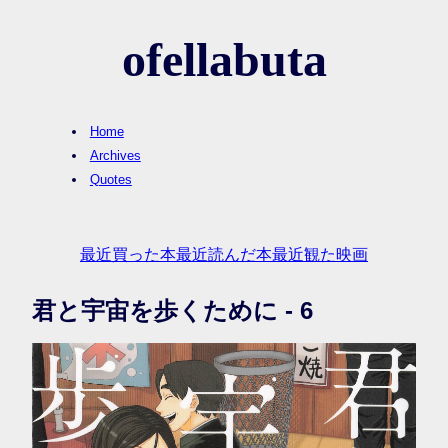
ofellabuta
Home
Archives
Quotes
最近買った本
最近読んだ本
最近観た映画
君と宇宙を歩くために - 6