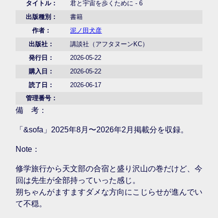
タイトル：
君と宇宙を歩くために - 6
出版種別：
書籍
作者：
泥ノ田犬彦
出版社：
講談社（アフタヌーンKC）
発行日：
2026-05-22
購入日：
2026-05-22
読了日：
2026-06-17
管理番号：
備 考：
「&sofa」2025年8月〜2026年2月掲載分を収録。
Note：
修学旅行から天文部の合宿と盛り沢山の巻だけど、今
回は先生が全部持っていった感じ。
朔ちゃんがますますダメな方向にこじらせが進んでい
て不穏。