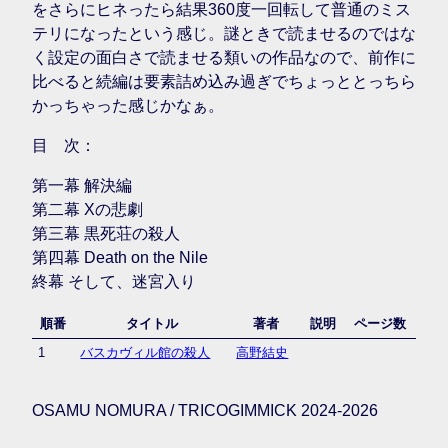
をさらにヒネったら結果360度一回転して普通のミス
テリになったという感じ。謎ときで読ませるのではな
く設定の面白さで読ませる類いの作品なので、前作に
比べると続編は要素詰め込み過ぎでちょっととっちら
かっちゃった感じかなぁ。
目 次：
第一幕 解決編
第二幕 Xの悲劇
第三幕 黒死荘の殺人
第四幕 Death on the Nile
終幕 そして、迷宮入り
順番
タイトル
著者
説明
ページ数
1
バスカヴィル館の殺人
高野結史
OSAMU NOMURA / TRICOGIMMICK 2024-2026