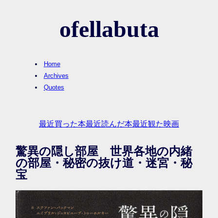
ofellabuta
Home
Archives
Quotes
最近買った本
最近読んだ本
最近観た映画
驚異の隠し部屋 世界各地の内緒
の部屋・秘密の抜け道・迷宮・秘
宝