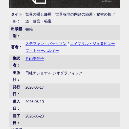
タイト
驚異の隠し部屋 世界各地の内緒の部屋・秘密の抜け
ル：
道・迷宮・秘宝
出版種
書籍
別：
ステファン・バックマン
/
エイプリル・ジュヌビエー
著者：
ブ・トゥーホルキー
翻訳
片山美佳子
者：
出版
日経ナショナル ジオグラフィック
社：
発行
2026-06-17
日：
購入
2026-06-19
日：
読了
2026-06-23
日：