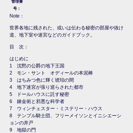
管理番
号：
Note：
世界各地に残された、或いは伝わる秘密の部屋や抜け
道、地下室や迷宮などのガイドブック。
目 次：
はじめに
1 沈黙の公爵の地下王国
2 モン・サント゠オディールの本泥棒
3 はちみつ色に輝く琥珀の間
4 地下迷宮が張り巡らされた都市
5 ドールハウスに託す秘密
6 錬金術と邪悪な科学者
7 ウィンチェスター・ミステリー・ハウス
8 テンプル騎士団、フリーメイソンとイニシエーシ
ョンの井戸
9 地獄の門