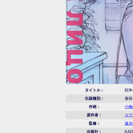
タイトル：
戦争
出版種別：
書籍
作画：
小梅
原作者：
スヴ
監修：
速水
出版社：
KA