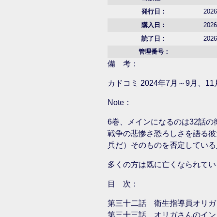
発行日：
2026
購入日：
2026
読了日：
2026
管理番号：
備 考：
カドコミ 2024年7月～9月、1
Note：
6巻、メインになるのは32話
戦争の悲惨さ恐ろしさを語る彼
兵だ）そのものを否定している
多くの方は既に亡くなられてい
目 次：
第三十二話 衛生指導員オリガ
第三十三話 オリガさんのイン