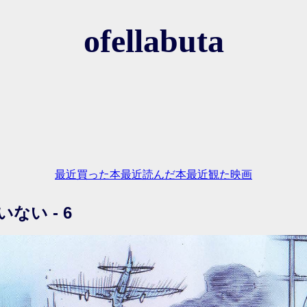
ofellabuta
最近買った本
最近読んだ本
最近観た映画
ない - 6