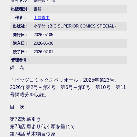
タイトル：
劇光仮面 - 9
出版種別：
書籍
作者：
山口貴由
出版社：
小学館（BIG SUPERIOR COMICS SPECIAL）
発行日：
2026-07-05
購入日：
2026-06-30
読了日：
2026-07-01
管理番号：
備 考：
「ビッグコミックスペリオール」2025年第23号、
2026年第2号～第4号、第6号～第8号、第10号、第11
号掲載分を収録。
目 次：
第72話 幕引き
第73話 肩より低く頭を垂れて
第74話 草木物言ウ家