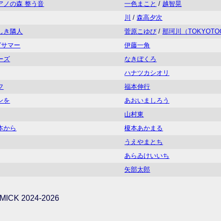
アノの森 整う音
一色まこと
/
越智晃
川
/
森高夕次
しき隣人
菅原こゆび
/
那珂川（TOKYOTO
グサマー
伊藤一角
ーズ
なきぼくろ
ハナツカシオリ
フ
福本伸行
ンを
あおいましろう
山村東
本から
榎本あかまる
うえやまとち
あらゐけいいち
矢部太郎
ICK 2024-2026