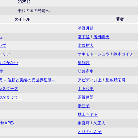
202512
平和の国の島崎へ
タイトル
著者
浦野月鼓
へ
瀬下猛
/
濱田轟天
ンプ
出端祐大
トリア
オキモト・シュウ
/
鈴木コイチ
は泣かない
鳥飼茜
作
弘兼憲史
双 ～信頼と実績の異世界征服～
アビディ井上
/
見ル野栄司
シスターズ
山下和美
つかまえて！
須賀達郎
泰三子
林田もずる
N&APE-
東直輝
/
久正人
とりのなん子