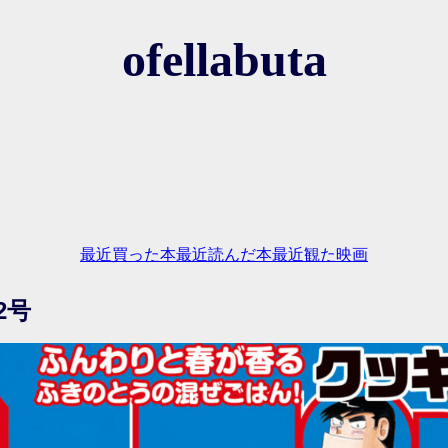
ofellabuta
最近買った本
最近読んだ本
最近観た映画
2号