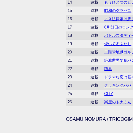
14
連載
もうひとつのピ
15
連載
昭和のグラゼニ
16
連載
よき法律家は悪
17
連載
8月31日のロン
18
連載
バトルスタディ
19
連載
焼いてるふたり
20
連載
二階堂地獄ゴル
21
連載
絶滅世界で食パ
22
連載
猫奥
23
連載
ドラマな恋は基
24
連載
クッキングパパ
25
連載
CITY
26
連載
楽屋のトナくん
OSAMU NOMURA / TRICOGIMM