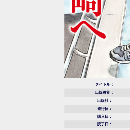
タイトル：
出版種別：
出版社：
発行日：
購入日：
読了日：