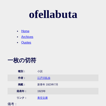
ofellabuta
Home
Archives
Quotes
一枚の切符
種別：
小説
作者：
江戸川乱歩
掲載：
新青年 1923年7月
発表年：
1923年
リンク：
青空文庫
備考：